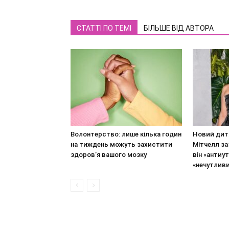
СТАТТІ ПО ТЕМІ
БІЛЬШЕ ВІД АВТОРА
Волонтерство: лише кілька годин
Новий дит
на тиждень можуть захистити
Мітчелл за
здоров’я вашого мозку
він «антиут
«нечутлив