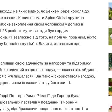
аходу, на яких видно, як Бекхем бере короля до
ке звання. Колишня мати Spice Girls і дружина
ибоке захоплення своїм чоловіком у дописі в
чі 28 років тому ти завжди був гордим
она. «Незалежно від того, на полі чи поза ним, ніхто
у Королівську сім’ю. Бачити, як вас сьогодні
сливши свою вдячність за нагороду та підтримку
боко вдячний за цю нагороду», — сказав він. «Єдине,
оя сім’я пишалася». Він також скористався нагодою,
кресливши їх важливість у його житті.
Гаррі Поттера Рамзі “Челсі”, де Гарпер була
нцювальних пастелів у поєднанні з чорним
увагу, відображаючи поєднання елегантності та