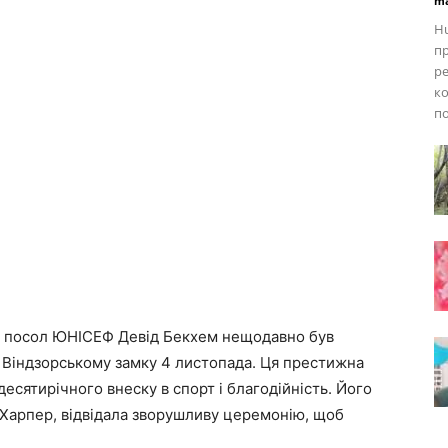
ma
Hu
пр
ре
ко
по
 і посол ЮНІСЕФ Девід Бекхем нещодавно був
у Віндзорському замку 4 листопада. Ця престижна
есятирічного внеску в спорт і благодійність. Його
 Харпер, відвідала зворушливу церемонію, щоб