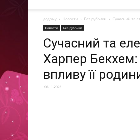
додому
Новости
Без рубрики
Сучасний та е
Новости
Без рубрики
Сучасний та ел
Харпер Бекхем:
впливу її родин
06.11.2025