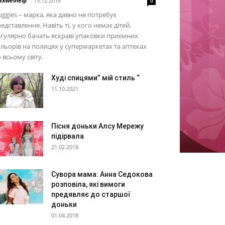
xwelhelp
-
15.12.2018
0
ggies – марка, яка давно не потребує
едставлення. Навіть ті, у кого немає дітей,
гулярно бачать яскраві упаковки приємних
льорів на полицях у супермаркетах та аптеках
 всьому світу.
Худі спицями” мій стиль “
11.10.2021
Пісня доньки Алсу Мережу
підірвала
21.02.2018
Сувора мама: Анна Седокова
розповіла, які вимоги
предявляє до старшої
доньки
01.04.2018