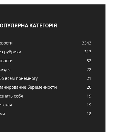
ОПУЛЯРНА КАТЕГОРІЯ
овости
3343
ез рубрики
313
овости
82
вёзды
22
бо всем понемногу
21
ланирование беременности
20
ознать себя
19
етская
19
імя
18