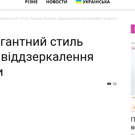
РІЗНЕ
НОВОСТИ
УКРАЇНСЬКА
легантний стиль Харпер Бекхем: віддзеркалення впливу її родини
егантний стиль
 віддзеркалення
и
10
П
в