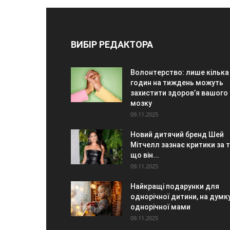
ВИБІР РЕДАКТОРА
Волонтерство: лише кілька
годин на тиждень можуть
захистити здоров’я вашого
мозку
09.11.2025
Новий дитячий бренд Шей
Мітчелл зазнає критики за т
що він...
09.11.2025
Найкращі подарунки для
однорічної дитини, на думк
однорічної мами
09.11.2025