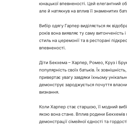
юнацької впевненості. Цей елегантний об
але й натякнув на вплив її знаменитих бать
Вибір одягу Гарпер виділяється як відобра
років вона виявляє ту саму витонченість і с
стиль на церемонії та в ресторані підкре
впевненості.
Діти Бекхема – Харпер, Ромео, Круз і Бру
популярність своїх батьків. Їх зовнішність
привертає увагу завдяки їхньому унікальн
демонструє зароджується почуття власниц
визнання.
Коли Харпер стає старшою, її модний виб
якою вона стане. Вплив родини Бекхемів помі
демонстрації сімейної єдності та гордост