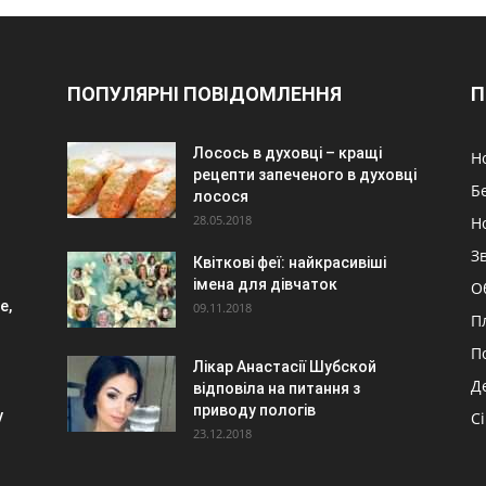
ПОПУЛЯРНІ ПОВІДОМЛЕННЯ
П
Лосось в духовці – кращі
Н
рецепти запеченого в духовці
Б
лосося
28.05.2018
Н
З
Квіткові феї: найкрасивіші
імена для дівчаток
О
е,
09.11.2018
П
П
Лікар Анастасії Шубской
Д
відповіла на питання з
приводу пологів
у
С
23.12.2018