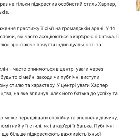
раз не тільки підкреслив особистий стиль Харпер,
ків.
ження престижу її сім’ї на громадській арені. У 14
покій, які часто асоціюються з кар’єрою її батька. Її
слює зростаюче почуття індивідуальності та
клін – часто опиняються в центрі уваги через
, будь то сімейні заходи чи публічні виступи,
ому стилю та характеру. У центрі уваги Харпер
тва, на яке вплинув шлях його батька до успіху та
ір може передвіщати спокійну та впевнену дівчину,
тний у її стилі, як і в кар’єрі її батька. Публічні
і ще більше підкреслюють важливість їхньої