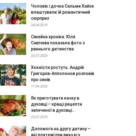
Чоловік і дочка Сальми Хайєк
влаштували їй романтичний
сюрприз
24.04.2018
Сімейна хроніка: Юля
Савічева показала фото з
раннього дитинства
23.07.2020
Хокеїсти ростуть: Андрій
Григорєв-Апполонов розповів
про синів
17.04.2020
Як приготувати качку в
духовці – кращі рецепти
запеченої в духовці...
23.07.2019
Допомога на другу дитину –
які платежі при виході у