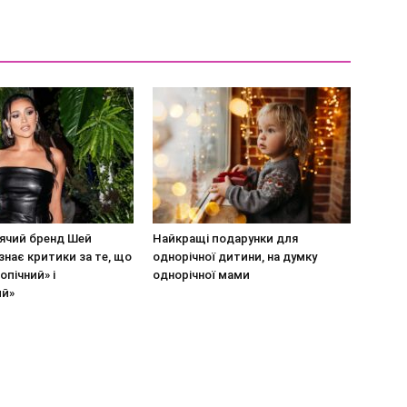
ячий бренд Шей
Найкращі подарунки для
знає критики за те, що
однорічної дитини, на думку
опічний» і
однорічної мами
ий»