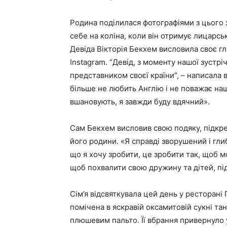
Родина поділилася фотографіями з цього з
себе на коліна, коли він отримує лицарсь
Девіда Вікторія Бекхем висловила своє гл
Instagram. “Девід, з моменту нашої зустрі
представником своєї країни”, – написала в
більше не любить Англію і не поважає наш
вшановують, я завжди буду вдячний».
Сам Бекхем висловив свою подяку, підкре
його родини. «Я справді зворушений і гли
що я хочу зробити, це зробити так, щоб м
щоб похвалити свою дружину та дітей, під
Сім’я відсвяткувала цей день у ресторані 
помічена в яскравій оксамитовій сукні та
плюшевим пальто. Її вбрання привернуло 