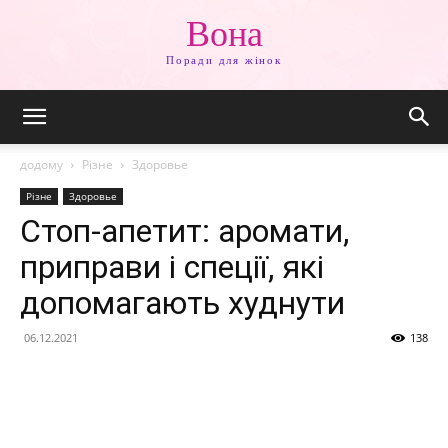
Вона
Поради для жінок
додому
Різне
Здоровье
Різне
Здоровье
Стоп-апетит: аромати,
приправи і спеції, які
допомагають худнути
06.12.2021
138