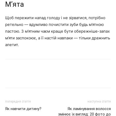
М’ята
Щоб пережити напад голоду і не зірватися, потрібно
ретельно — вдумливо почистити зуби будь м’ятною
пастою. З м’ятним чаєм краще бути обережніше-запах
м’яти заспокоює, а її настій навпаки — тільки дражнить
апетит.
попередня стаття
наступна стаття
Як навчити дитину?
Як ламінування волосся
змінює їх вигляд: 20 фото до