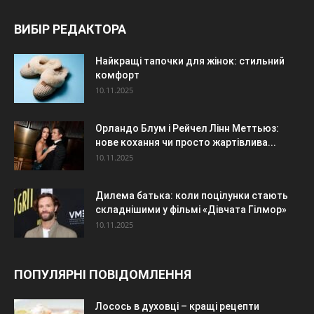
ВИБІР РЕДАКТОРА
Найкращі тапочки для жінок: стильний
комфорт
10.11.2025
Орландо Блум і Рейчел Лінн Меттьюз:
нове кохання чи просто жартівлива...
10.11.2025
Дилема батька: коли поцілунки стають
складнішими у фільмі «Дівчата Гілмор»
10.11.2025
ПОПУЛЯРНІ ПОВІДОМЛЕННЯ
Лосось в духовці – кращі рецепти