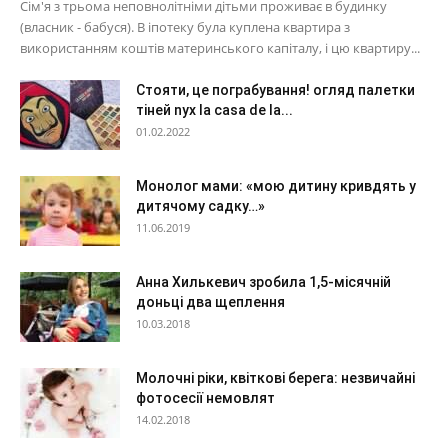
Сім'я з трьома неповнолітніми дітьми проживає в будинку
(власник - бабуся). В іпотеку була куплена квартира з
використанням коштів материнського капіталу, і цю квартиру...
Стояти, це пограбування! огляд палетки
тіней nyx la casa de la...
01.02.2022
Монолог мами: «мою дитину кривдять у
дитячому садку…»
11.06.2019
Анна Хилькевич зробила 1,5-місячній
доньці два щеплення
10.03.2018
Молочні ріки, квіткові берега: незвичайні
фотосесії немовлят
14.02.2018