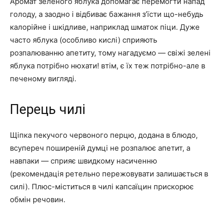
Аромат зеленого яблука допомагає перемогти напад
голоду, а заодно і відбиває бажання з’їсти що-небудь
калорійне і шкідливе, наприклад шматок піци. Дуже
часто яблука (особливо кислі) сприяють
розпалюванню апетиту, тому нагадуємо — свіжі зелені
яблука потрібно нюхати! втім, є їх теж потрібно-але в
печеному вигляді.
Перець чилі
Щіпка пекучого червоного перцю, додана в блюдо,
всупереч поширеній думці не розпалює апетит, а
навпаки — сприяє швидкому насиченню
(рекомендація ретельно пережовувати залишається в
силі). Плюс-міститься в чилі капсаїцин прискорює
обмін речовин.