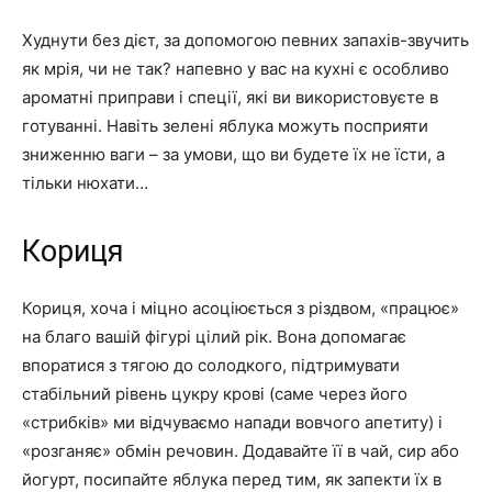
Худнути без дієт, за допомогою певних запахів-звучить
як мрія, чи не так? напевно у вас на кухні є особливо
ароматні приправи і спеції, які ви використовуєте в
готуванні. Навіть зелені яблука можуть посприяти
зниженню ваги – за умови, що ви будете їх не їсти, а
тільки нюхати…
Кориця
Кориця, хоча і міцно асоціюється з різдвом, «працює»
на благо вашій фігурі цілий рік. Вона допомагає
впоратися з тягою до солодкого, підтримувати
стабільний рівень цукру крові (саме через його
«стрибків» ми відчуваємо напади вовчого апетиту) і
«розганяє» обмін речовин. Додавайте її в чай, сир або
йогурт, посипайте яблука перед тим, як запекти їх в