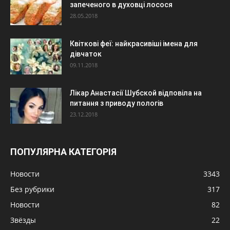
запеченого в духовці лосося
28.05.2018
Квіткові феї: найкрасивіші імена для
дівчаток
09.11.2018
Лікар Анастасії Шубской відповіла на
питання з приводу пологів
23.12.2018
ПОПУЛЯРНА КАТЕГОРІЯ
Новости
3343
Без рубрики
317
Новости
82
Звёзды
22