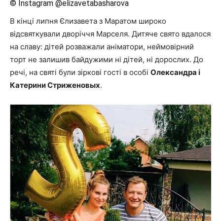
© Instagram @elizavetabasharova
В кінці липня Єлизавета з Маратом широко
відсвяткували дворіччя Марселя. Дитяче свято вдалося
на славу: дітей розважали аніматори, неймовірний
торт не залишив байдужими ні дітей, ні дорослих. До
речі, на святі були зіркові гості в особі
Олександра і
Катерини Стриженовых
.