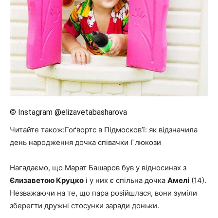
© Instagram @elizavetabasharova
Читайте також:Гоґвортс в Підмосков’ї: як відзначила
день народження дочка співачки Глюкози
Нагадаємо, що Марат Башаров був у відносинах з
Єлизаветою Круцко
і у них є спільна дочка
Амелі
(14).
Незважаючи на те, що пара розійшлася, вони зуміли
зберегти дружні стосунки заради доньки.