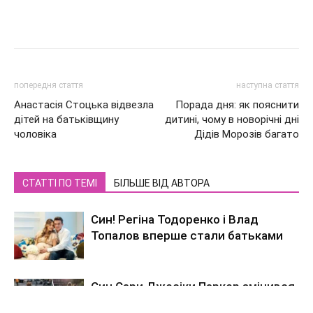
попередня стаття
наступна стаття
Анастасія Стоцька відвезла
Порада дня: як пояснити
дітей на батьківщину
дитині, чому в новорічні дні
чоловіка
Дідів Морозів багато
СТАТТІ ПО ТЕМІ
БІЛЬШЕ ВІД АВТОРА
Син! Регіна Тодоренко і Влад
Топалов вперше стали батьками
Син Сари Джесіки Паркер змінився
до невпізнання