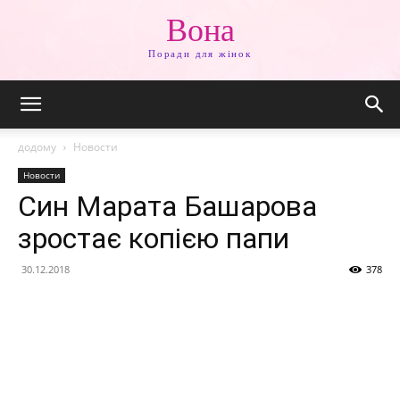
Вона
Поради для жінок
додому
Новости
Новости
Син Марата Башарова
зростає копією папи
30.12.2018
378