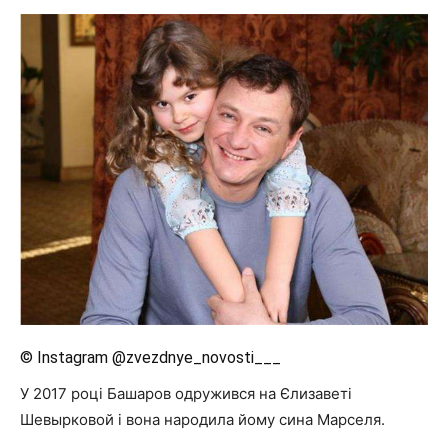
© Instagram @zvezdnye_novosti___
У 2017 році Башаров одружився на Єлизаветі
Шевырковой і вона народила йому сина Марселя.