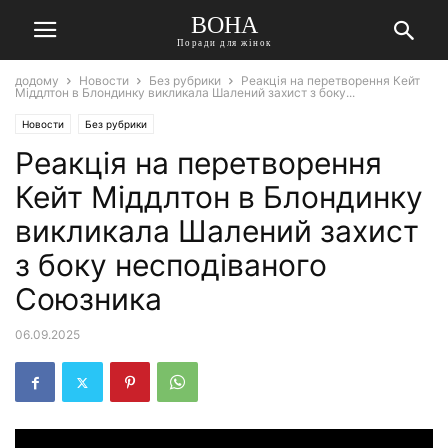
ВОНА
Поради для жінок
додому
Новости
Без рубрики
Реакція на перетворення Кейт
Міддлтон в Блондинку викликала Шалений захист з боку...
Новости
Без рубрики
Реакція на перетворення
Кейт Міддлтон в Блондинку
викликала Шалений захист
з боку несподіваного
Союзника
06.09.2025