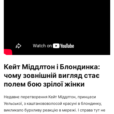
Кейт Міддлтон і Блондинка:
чому зовнішній вигляд стає
полем бою зрілої жінки
Недавнє перетворення Кейт Міддлтон, принцеси
Уельської, з каштанововолосой красуні в блондинку,
викликало бурхливу реакцію в мережі. І справа тут не