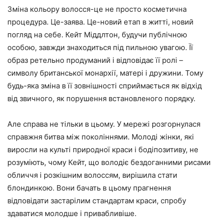
Зміна кольору волосся-це не просто косметична
процедура. Це-заява. Це-новий етап в житті, новий
погляд на себе. Кейт Міддлтон, будучи публічною
особою, завжди знаходиться під пильною увагою. Її
образ ретельно продуманий і відповідає її ролі –
символу британської монархії, матері і дружини. Тому
будь-яка зміна в її зовнішності сприймається як відхід
від звичного, як порушення встановленого порядку.
Але справа не тільки в цьому. У мережі розгорнулася
справжня битва між поколіннями. Молоді жінки, які
виросли на культі природної краси і бодіпозитиву, не
розуміють, чому Кейт, що володіє бездоганними рисами
обличчя і розкішним волоссям, вирішила стати
блондинкою. Вони бачать в цьому прагнення
відповідати застарілим стандартам краси, спробу
здаватися молодше і привабливіше.