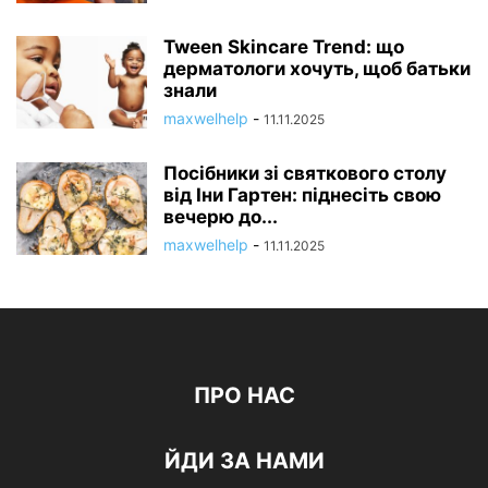
Tween Skincare Trend: що
дерматологи хочуть, щоб батьки
знали
maxwelhelp
-
11.11.2025
Посібники зі святкового столу
від Іни Гартен: піднесіть свою
вечерю до...
maxwelhelp
-
11.11.2025
ПРО НАС
ЙДИ ЗА НАМИ