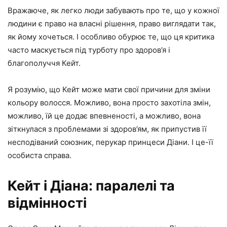
Вражаюче, як легко люди забувають про те, що у кожної
людини є право на власні рішення, право виглядати так,
як йому хочеться. І особливо обурює те, що ця критика
часто маскується під турботу про здоров’я і
благополуччя Кейт.
Я розумію, що Кейт може мати свої причини для зміни
кольору волосся. Можливо, вона просто захотіла змін,
можливо, їй це додає впевненості, а можливо, вона
зіткнулася з проблемами зі здоров’ям, як припустив її
несподіваний союзник, перукар принцеси Діани. І це-її
особиста справа.
Кейт і Діана: паралелі та
відмінності