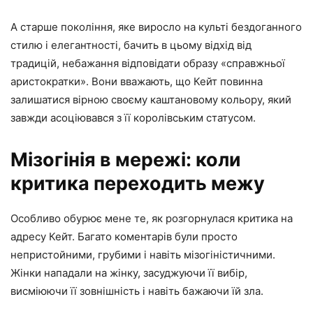
А старше покоління, яке виросло на культі бездоганного
стилю і елегантності, бачить в цьому відхід від
традицій, небажання відповідати образу «справжньої
аристократки». Вони вважають, що Кейт повинна
залишатися вірною своєму каштановому кольору, який
завжди асоціювався з її королівським статусом.
Мізогінія в мережі: коли
критика переходить межу
Особливо обурює мене те, як розгорнулася критика на
адресу Кейт. Багато коментарів були просто
непристойними, грубими і навіть мізогіністичними.
Жінки нападали на жінку, засуджуючи її вибір,
висміюючи її зовнішність і навіть бажаючи їй зла.