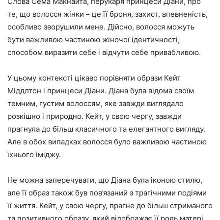
Слова Сема Макнайта, перукаря принцеси Діани, про
те, що волосся жінки – це її броня, захист, впевненість,
особливо зворушили мене. Дійсно, волосся можуть
бути важливою частиною жіночої ідентичності,
способом виразити себе і відчути себе привабливою.
У цьому контексті цікаво порівняти образи Кейт
Міддлтон і принцеси Діани. Діана була відома своїм
темним, густим волоссям, яке завжди виглядало
розкішно і природно. Кейт, у свою чергу, завжди
прагнула до більш класичного та елегантного вигляду.
Але в обох випадках волосся було важливою частиною
їхнього іміджу.
Не можна заперечувати, що Діана була іконою стилю,
але її образ також був пов’язаний з трагічними подіями
її життя. Кейт, у свою чергу, прагне до більш стриманого
та позитивного образу, який відображає її роль матері