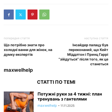
попередня стаття
наступна стаття
Що потрібно знати про
Інсайдер палацу був
холодні ванни для жінок, на
переконаний, що Кейт
думку експертів
Міддлтон і Принц Гаррі
“зійдуться” після того, як це
станеться
maxwelhelp
СТАТТІ ПО ТЕМІ
Потужні руки за 4 тижні: план
тренувань з гантелями
maxwelhelp
-
11.11.2025