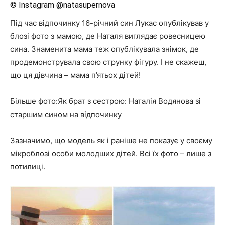
© Instagram @natasupernova
Під час відпочинку 16-річний син Лукас опублікував у
блозі фото з мамою, де Наталя виглядає ровесницею
сина. Знаменита мама теж опублікувала знімок, де
продемонструвала свою струнку фігуру. І не скажеш,
що ця дівчина – мама п’ятьох дітей!
Більше фото:Як брат з сестрою: Наталія Водянова зі
старшим сином на відпочинку
Зазначимо, що модель як і раніше не показує у своєму
мікроблозі особи молодших дітей. Всі їх фото – лише з
потилиці.