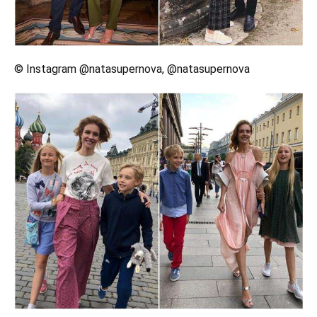
© Instagram @natasupernova, @natasupernova