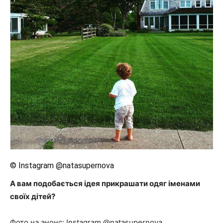
© Instagram @natasupernova
А вам подобається ідея прикрашати одяг іменами
своїх дітей?
Фото на анонс: Instagram @natasupernova