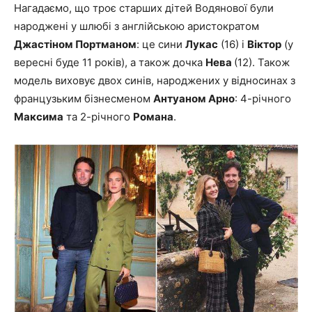
Нагадаємо, що троє старших дітей Водянової були
народжені у шлюбі з англійською аристократом
Джастіном Портманом
: це сини
Лукас
(16) і
Віктор
(у
вересні буде 11 років), а також дочка
Нева
(12). Також
модель виховує двох синів, народжених у відносинах з
французьким бізнесменом
Антуаном Арно
: 4-річного
Максима
та 2-річного
Романа
.