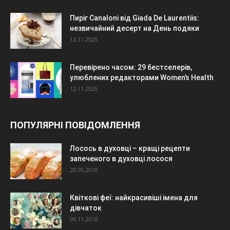
Пиріг Canaloni від Giada De Laurentiis:
незвичайний десерт на День подяки
12.11.2025
Перевірено часом: 29 бестселерів,
улюблених редакторами Women’s Health
12.11.2025
ПОПУЛЯРНІ ПОВІДОМЛЕННЯ
Лосось в духовці – кращі рецепти
запеченого в духовці лосося
28.05.2018
Квіткові феї: найкрасивіші імена для
дівчаток
09.11.2018