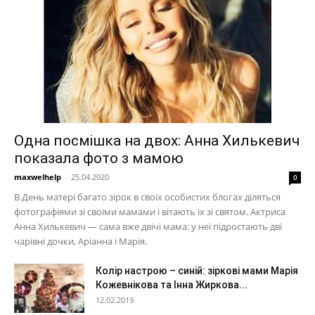
Одна посмішка на двох: Анна Хилькевич
показала фото з мамою
maxwelhelp
-
25.04.2020
0
В День матері багато зірок в своїх особистих блогах діляться
фотографіями зі своїми мамами і вітають їх зі святом. Актриса
Анна Хилькевич — сама вже двічі мама: у неї підростають дві
чарівні дочки, Аріанна і Марія.
Колір настрою – синій: зіркові мами Марія
Кожевнікова та Інна Жиркова...
12.02.2019