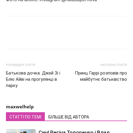
попередня стаття
наступна стаття
Батькова дочка: Джей Зі і
Принц Гаррі розповів про
Блю Айві на прогулянці в
майбутнє батьківство
парку
maxwelhelp
СТАТТІ ПО ТЕМІ
БІЛЬШЕ ВІД АВТОРА
Син! Регіна Тодоренко і Влад