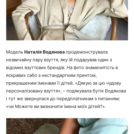
Модель
Наталія Водянова
продемонструвала
незвичайну пару взуття, яку їй подарував один з
відомих взуттєвих брендів. На фото знаменитість в
яскравих сабо з нестандартним принтом,
прикрашеним іменами її дітей. «Дякую за цю чудову
персоналізовану взуття», – подякувала бутік Водянова
і тут же звернулася до передплатникам з питанням:
«чи Можете ви визначити імена моїх дітей?».