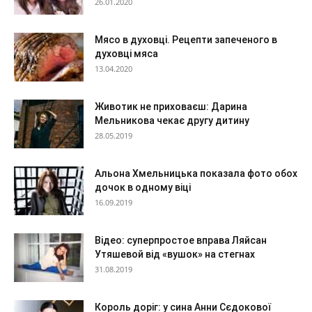
26.01.2020
Мясо в духовці. Рецепти запеченого в
духовці мяса
13.04.2020
Животик не приховаєш: Дарина
Мельникова чекає другу дитину
28.05.2019
Альона Хмельницька показала фото обох
дочок в одному віці
16.09.2019
Відео: суперпростое вправа Ляйсан
Утяшевой від «вушок» на стегнах
31.08.2019
Король доріг: у сина Анни Сєдокової