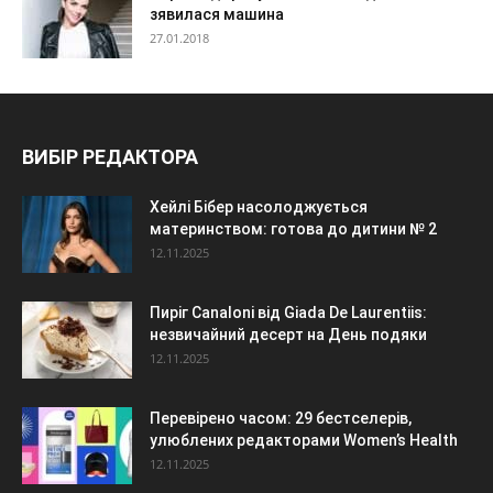
зявилася машина
27.01.2018
ВИБІР РЕДАКТОРА
Хейлі Бібер насолоджується
материнством: готова до дитини № 2
12.11.2025
Пиріг Canaloni від Giada De Laurentiis:
незвичайний десерт на День подяки
12.11.2025
Перевірено часом: 29 бестселерів,
улюблених редакторами Women’s Health
12.11.2025