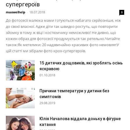
супергероїв
maxwelhelp
-
18.07.2018
0
До фотосесії малюка мами готуються набагато серйозніше, ніж
до своєї власної. Адже діти так швидко ростуть, що повторити
зйомку в тому ж віці і костюмчику неможливо! Не дивно, що
кожен образ для фотосесії продумується так ретельно.Читайте
також:Як метелики: 20 надзвичайно красивих фото немовлятУ
цій статті ми зібрали фото крох-супергероїв.
15 дитячих дощовиків, які зроблять осінь
яскравою
01.10.2018
Причини температури у дитини без
симптомів
29.08.2019
Юлія Началова віддала доньку в фігурне
катання