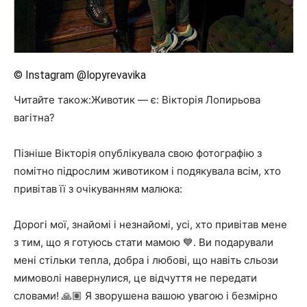
© Instagram @lopyrevavika
Читайте також:Животик — є: Вікторія Лопирьова
вагітна?
Пізніше Вікторія опублікувала свою фотографію з
помітно підрослим животиком і подякувала всім, хто
привітав її з очікуванням малюка:
Дорогі мої, знайомі і незнайомі, усі, хто привітав мене
з тим, що я готуюсь стати мамою 💙. Ви подарували
мені стільки тепла, добра і любові, що навіть сльози
мимоволі навернулися, це відчуття не передати
словами! 🙏🏽 Я зворушена вашою увагою і безмірно