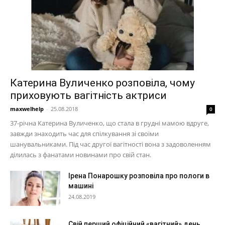
Катерина Вуличенко розповіла, чому
приховують вагітність актриси
maxwelhelp
-
25.08.2018
0
37-річна Катерина Вуличенко, що стала в грудні мамою вдруге,
завжди знаходить час для спілкування зі своїми
шанувальниками. Під час другої вагітності вона з задоволенням
ділилась з фанатами новинами про свій стан.
Ірена Понарошку розповіла про пологи в
машині
24.08.2019
Свій перший офіційний «вагітний» день