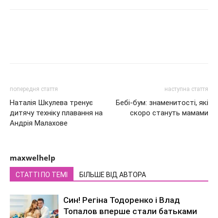
попередня стаття
наступна стаття
Наталія Шкулева тренує
Бебі-бум: знаменитості, які
дитячу техніку плавання на
скоро стануть мамами
Андрія Малахове
maxwelhelp
СТАТТІ ПО ТЕМІ
БІЛЬШЕ ВІД АВТОРА
Син! Регіна Тодоренко і Влад
Топалов вперше стали батьками