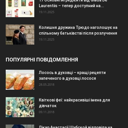
17 Основні інгредієнти від Giada De
Laurentiis – тепер доступний на...
19.11.2025
Колишня дружина Трюдо наголошує на
спільному батьківстві після розлучення
19.11.2025
ПОПУЛЯРНІ ПОВІДОМЛЕННЯ
Лосось в духовці – кращі рецепти
запеченого в духовці лосося
28.05.2018
Квіткові феї: найкрасивіші імена для
дівчаток
09.11.2018
Лікар Анастасії Шубской відповіла на