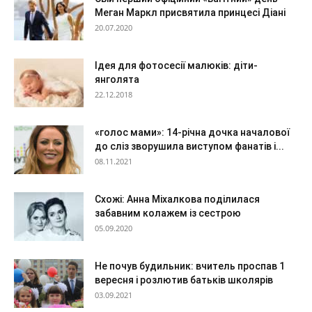
Меган Маркл присвятила принцесі Діані
20.07.2020
Ідея для фотосесії малюків: діти-
янголята
22.12.2018
«голос мами»: 14-річна дочка началової
до сліз зворушила виступом фанатів і...
08.11.2021
Схожі: Анна Міхалкова поділилася
забавним колажем із сестрою
05.09.2020
Не почув будильник: вчитель проспав 1
вересня і розлютив батьків школярів
03.09.2021