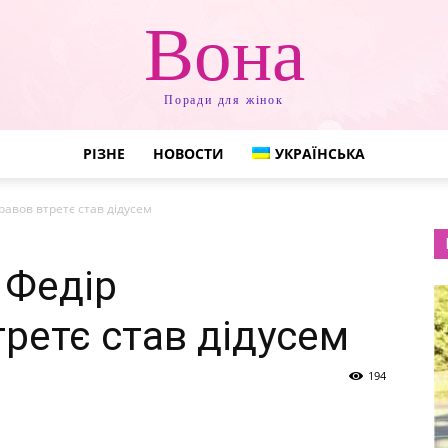
Вона
Поради для жінок
РІЗНЕ
НОВОСТИ
УКРАЇНСЬКА
равов втретє став дідусем
! Федір
ретє став дідусем
194