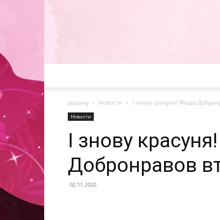
додому
Новости
І знову красуня! Федір Доброн
Новости
І знову красуня
Добронравов вт
02.11.2020