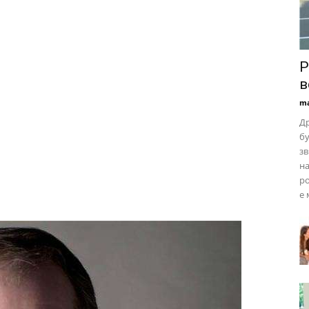
Р
в
ma
Др
бу
зв
на
ро
е 