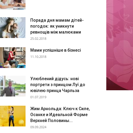
Порада дня мамам дітей-
погодок: як уникнути
ревнощів між малюками
25.02.2018
Мами успішніше в бізнесі
11.10.2018
Улюблений дідусь: нові
портрети з принцом Луї до
ювілею принца Чарльза
01.07.2019
Жим Арнольда: Ключ к Силе,
Осанке и Идеальной Форме
Верхней Половины...
09.09.2024