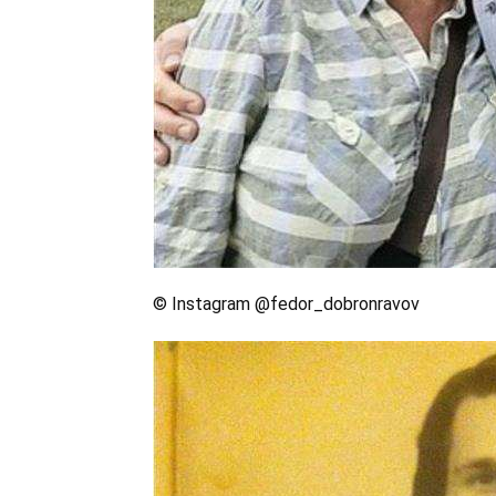
© Instagram @fedor_dobronravov