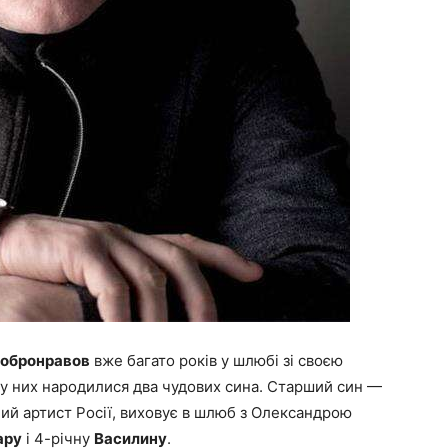
Добронравов
вже багато років у шлюбі зі своєю
у них народилися два чудових сина. Старший син —
ний артист Росії, виховує в шлюб з Олександрою
ару
і 4-річну
Василину
.