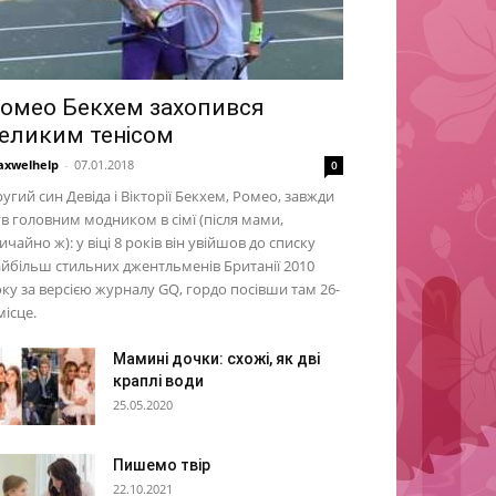
омео Бекхем захопився
еликим тенісом
xwelhelp
-
07.01.2018
0
угий син Девіда і Вікторії Бекхем, Ромео, завжди
в головним модником в сімї (після мами,
ичайно ж): у віці 8 років він увійшов до списку
йбільш стильних джентльменів Британії 2010
ку за версією журналу GQ, гордо посівши там 26-
місце.
Мамині дочки: схожі, як дві
краплі води
25.05.2020
Пишемо твір
22.10.2021