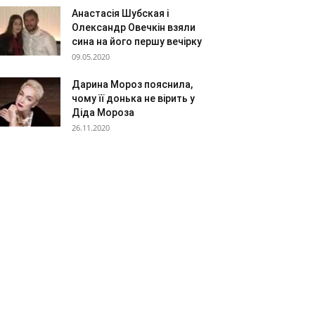
Анастасія Шубская і
Олександр Овечкін взяли
сина на його першу вечірку
09.05.2020
Дарина Мороз пояснила,
чому її донька не вірить у
Діда Мороза
26.11.2020