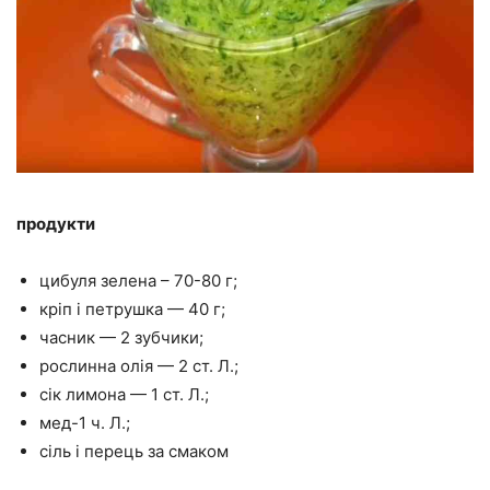
продукти
цибуля зелена – 70-80 г;
кріп і петрушка — 40 г;
часник — 2 зубчики;
рослинна олія — 2 ст. Л.;
сік лимона — 1 ст. Л.;
мед-1 ч. Л.;
сіль і перець за смаком