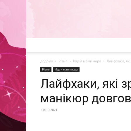
додому
Різне
Идеи маникюра
Лайфхаки, як
Різне
Идеи маникюра
Лайфхаки, які 
манікюр довгов
08.10.2021