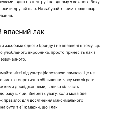
азками: один по центру і по одному з кожного боку.
аносити другий шар. Не забувайте, чим товще шар
ування.
ій власний лак
 засобами одного бренду і не впевнені в тому, що
го улюбленого виробника, просто принесіть лак з
незвичайного.
майте нігті під ультрафіолетовою лампою. Це не
ле чисто теоретично збільшення часу має зіграти
 деякими дослідженнями, велика кількість
о раку шкіри. Зверніть увагу, коли мова йде
е ж правило: для досягнення максимального
а бути тієї ж марки, що і лак.