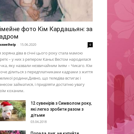
імейне фото Кім Кардашьян: за
адром
xwelhelp
-
15.06.2020
0
 зоряна діва в січні цього року стала мамою
ретє – у них з репером Каньє Вестом народилася
чка, яку назвали незвичайним імям – Чикаго. Кім
оче ділиться з передплатниками кадрами з життя
 великої родини.Дивно, що теледіва встигає і
знесом займатися, і приділяти достатню увагу
оїм коханим.
12 сувенірів з Символом року,
які легко зробити разом з
дітьми
03.04.2018
Порада дня: не купуйте