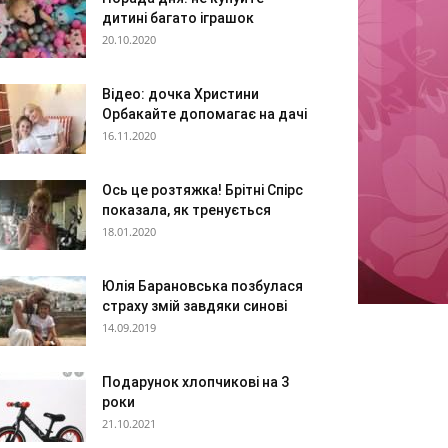
дитині багато іграшок
20.10.2020
Відео: дочка Христини
Орбакайте допомагає на дачі
16.11.2020
Ось це розтяжка! Брітні Спірс
показала, як тренується
18.01.2020
Юлія Барановська позбулася
страху змій завдяки синові
14.09.2019
Подарунок хлопчикові на 3
роки
21.10.2021