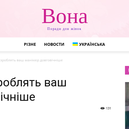
Вона
Поради для жінок
РІЗНЕ
НОВОСТИ
УКРАЇНСЬКА
і зроблять ваш манікюр довговічніше
зроблять ваш
ічніше
131