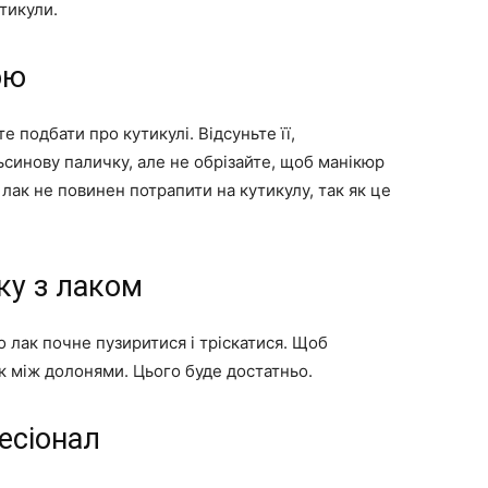
тикули.
ою
е подбати про кутикулі. Відсуньте її,
синову паличку, але не обрізайте, щоб манікюр
 лак не повинен потрапити на кутикулу, так як це
ку з лаком
 лак почне пузиритися і тріскатися. Щоб
к між долонями. Цього буде достатньо.
есіонал