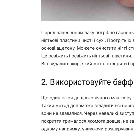
Перед нанесенням лаку потрібно гарненьк
нігтьові пластини чисті і сухі. Протріть 
основі ацетону. Можете очистити нігті 
Це освіжить і освіжить нігтьові пластини.
Він видалить жир, який може створити бар
2. Використовуйте бафф
Ще один ключ до довговічного манікюру –
Такий метод допоможе згладити всі нерів
вони не здавалися. Через невеликі виступ
покриття трималося якомога довше, не заб
одному напрямку, уникаючи розшарування і