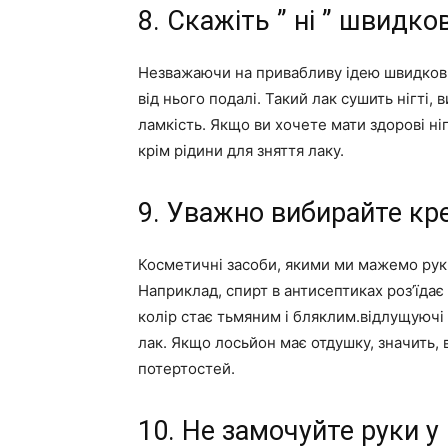
8. Скажіть ” ні ” швид
Незважаючи на привабливу ідею швидков
від нього подалі. Такий лак сушить нігті,
ламкість. Якщо ви хочете мати здорові ніг
крім рідини для зняття лаку.
9. Уважно вибирайте кр
Косметичні засоби, якими ми мажемо рук
Наприклад, спирт в антисептиках роз’їдає
колір стає тьмяним і бляклим.відлущуючі 
лак. Якщо лосьйон має отдушку, значить, 
потертостей.
10. Не замочуйте руки у 