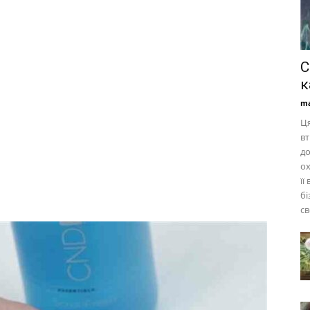
С
к
ma
Ця
вт
до
ох
її
бі
св