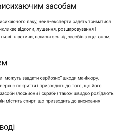
ковисихаючим засобам
исихаючого лаку, нейл-експерти радять триматися
 викликає відколи, лущення, розшаровування і
тьові пластини, відмовтеся від засобів з ацетоном,
ем
и, можуть завдати серйозної шкоди манікюру.
 верхнє покриття і призводить до того, що його
засоби (лосьйони і скраби) також швидко роз’їдають
він містить спирт, що призводить до висихання і
воді