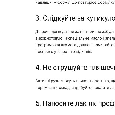
надавши їм форму, що повторює форму ку
3. Слідкуйте за кутикул
До речі, доглядаючи за нігтями, не забудьт
використовуючи спеціальне масло і апель
протримався якомога довше. І пам’ятайте:
посприяє утворенню відколів.
4. Не струшуйте пляшеч
Активні рухи можуть привести до того, що
перемішати склад, спробуйте покатати ла
5. Наносите лак як проф