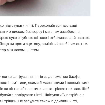
о підготувати нігті. Переконайтеся, що ваші
їх ватним диском без ворсу і миючим засобом на
старою сухою зубною щіткою і отбеливающей пастою.
 Якщо ви проти ацетону, замініть його білим оцтом.
’єр між лаком і нігтем.
 легке шліфування нігтів за допомогою баффа.
ності і вм’ятини, якими б маленькими і непомітними
ів на нігтьової пластини часто тріскається лак. Щоб
увайте полірувати нігті. Шліфувати їх потрібно в
 тріщин. Не забудьте також підпиляти нігті,