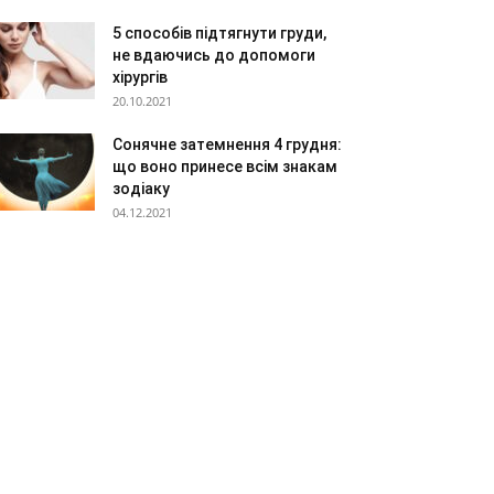
5 способів підтягнути груди,
не вдаючись до допомоги
хірургів
20.10.2021
Сонячне затемнення 4 грудня:
що воно принесе всім знакам
зодіаку
04.12.2021