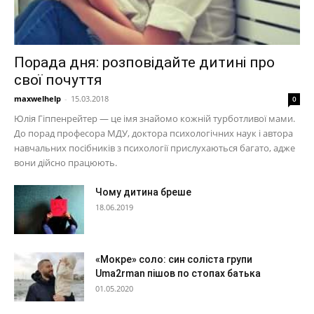
Порада дня: розповідайте дитині про
свої почуття
maxwelhelp
-
15.03.2018
0
Юлія Гіппенрейтер — це імя знайомо кожній турботливої мами.
До порад професора МДУ, доктора психологічних наук і автора
навчальних посібників з психології прислухаються багато, адже
вони дійсно працюють.
Чому дитина бреше
18.06.2019
«Мокре» соло: син соліста групи
Uma2rman пішов по стопах батька
01.05.2020