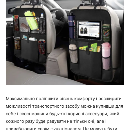
Максимально поліпшити рівень комфорту і розширити
можливості транспортного засобу можна купивши для
себе і своєї машини будь-які корисні аксесуари, який
кожного разу буде радувати не тільки очі, але і
приваблювити своїм функціоналом. Це можуть бути і