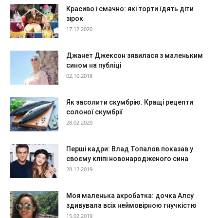
Красиво і смачно: які торти їдять діти
зірок
17.12.2020
Джанет Джексон зявилася з маленьким
сином на публіці
02.10.2018
Як засолити скумбрію. Кращі рецепти
солоної скумбрії
28.02.2020
Перші кадри: Влад Топалов показав у
своєму кліпі новонародженого сина
28.12.2019
Моя маленька акробатка: дочка Алсу
здивувала всіх неймовірною гнучкістю
15.02.2019