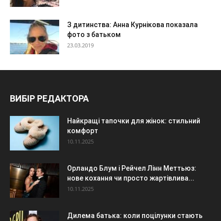
З дитинства: Анна Курнікова показала
фото з батьком
23.03.2019
ВИБІР РЕДАКТОРА
Найкращі тапочки для жінок: стильний
комфорт
10.11.2025
Орландо Блум і Рейчел Лінн Меттьюз:
нове кохання чи просто жартівлива...
10.11.2025
Дилема батька: коли поцілунки стають