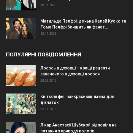
18.11.2025
Матильда Пелфрі: донька Калей Куоко та
Тома Пелфрі блищить як фанат...
18.11.2025
ПОПУЛЯРНІ ПОВІДОМЛЕННЯ
Лосось в духовці – кращі рецепти
запеченого в духовці лосося
28.05.2018
Квіткові феї: найкрасивіші імена для
дівчаток
09.11.2018
Лікар Анастасії Шубской відповіла на
питання з приводу пологів