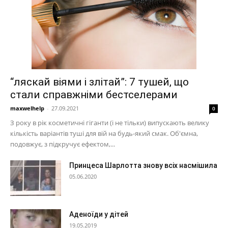
“ляскай віями і злітай”: 7 тушей, що
стали справжніми бестселерами
maxwelhelp
-
27.09.2021
0
З року в рік косметичні гіганти (і не тільки) випускають велику
кількість варіантів туші для вій на будь-який смак. Об'ємна,
подовжує, з підкручує ефектом,...
Принцеса Шарлотта знову всіх насмішила
05.06.2020
Аденоїди у дітей
19.05.2019