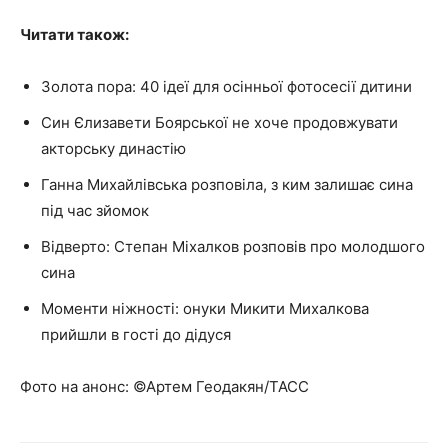
Читати також:
Золота пора: 40 ідеї для осінньої фотосесії дитини
Син Єлизавети Боярської не хоче продовжувати
акторську династію
Ганна Михайлівська розповіла, з ким залишає сина
під час зйомок
Відверто: Степан Міхалков розповів про молодшого
сина
Моменти ніжності: онуки Микити Михалкова
прийшли в гості до дідуся
Фото на анонс: ©Артем Геодакян/ТАСС