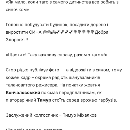
«Як мило, коли тато з самого дитинства все робить з
синочком»
Головне побудувати будинок, посадити дерево і
виростити СИНА 👼👼👼💕💕💕💕💐💐💐💐💐Добра
Здоров’я!!!
«Щастя є! Таку важливу справу, разом з татом!»
Єгор рідко публікує фото – та відеозвіти з сином, тому
кожен кадр – окрема радість шанувальників
талановитого режисера. На початку жовтня
Кончаловський
показав передплатникам, як
півторарічний
Тимур
стоїть серед врожаю гарбузів.
Заслужений колгоспник – Тимур Міхалков