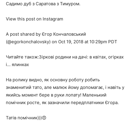
Садимо дуб з Саратова з Тимуром.
View this post on Instagram
A post shared by Єгор Кончаловський
(@egorkonchalovsky) on Oct 19, 2018 at 10:29pm PDT
Читайте також:Зіркові родини на дачі: в квітах, огірках
і… ялинках
На ролику видно, як основну роботу робить
знаменитий тато, але малюк йому допомагає, і навіть у
якийсь момент бере в руки лопату! Маленький
помічник росте, як зазначили передплатники Єгора.
Татів помічник)))😍