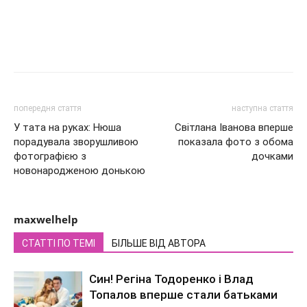
попередня стаття
наступна стаття
У тата на руках: Нюша
Світлана Іванова вперше
порадувала зворушливою
показала фото з обома
фотографією з
дочками
новонародженою донькою
maxwelhelp
СТАТТІ ПО ТЕМІ
БІЛЬШЕ ВІД АВТОРА
Син! Регіна Тодоренко і Влад
Топалов вперше стали батьками