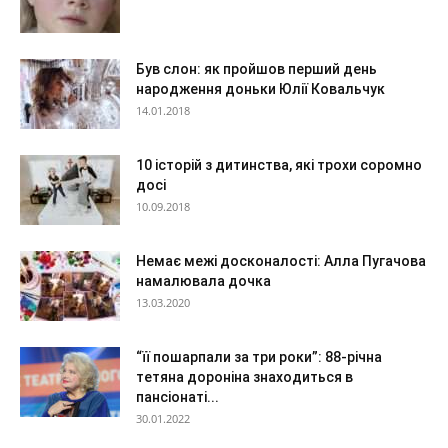
Був слон: як пройшов перший день
народження доньки Юлії Ковальчук
14.01.2018
10 історій з дитинства, які трохи соромно
досі
10.09.2018
Немає межі досконалості: Алла Пугачова
намалювала дочка
13.03.2020
“її пошарпали за три роки”: 88-річна
тетяна дороніна знаходиться в
пансіонаті...
30.01.2022