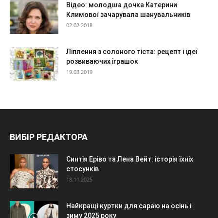
Відео: молодша дочка Катерини
Климової зачарувала шанувальників
02.02.2018
Ліплення з солоного тіста: рецепт і ідеї
розвиваючих іграшок
19.03.2019
ВИБІР РЕДАКТОРА
Синтія Еріво та Лена Вейт: історія їхніх
стосунків
18.11.2025
Найкращі куртки для сараю на осінь і
зиму 2025 року