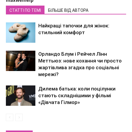
maxwelhelp
СТАТТІ ПО ТЕМІ
БІЛЬШЕ ВІД АВТОРА
Найкращі тапочки для жінок:
стильний комфорт
Орландо Блум і Рейчел Лінн
Меттьюз: нове кохання чи просто
жартівлива згадка про соціальні
мережі?
Дилема батька: коли поцілунки
стають складнішими у фільмі
«Дівчата Гілмор»