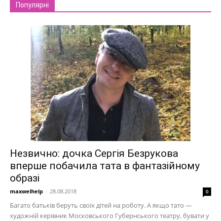
Популярні
Незвично: дочка Сергія Безрукова
вперше побачила тата в фантазійному
образі
maxwelhelp
-
28.08.2018
0
Багато батьків беруть своїх дітей на роботу. А якщо тато —
художній керівник Московського Губернського театру, бувати у