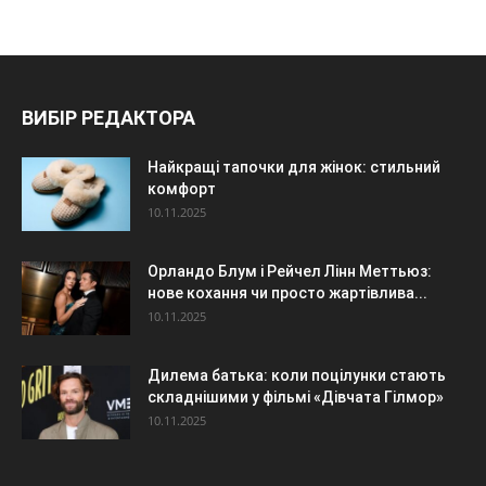
ВИБІР РЕДАКТОРА
Найкращі тапочки для жінок: стильний
комфорт
10.11.2025
Орландо Блум і Рейчел Лінн Меттьюз:
нове кохання чи просто жартівлива...
10.11.2025
Дилема батька: коли поцілунки стають
складнішими у фільмі «Дівчата Гілмор»
10.11.2025