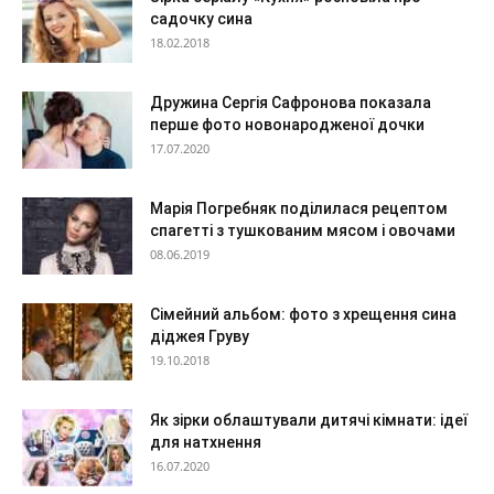
садочку сина
18.02.2018
Дружина Сергія Сафронова показала
перше фото новонародженої дочки
17.07.2020
Марія Погребняк поділилася рецептом
спагетті з тушкованим мясом і овочами
08.06.2019
Сімейний альбом: фото з хрещення сина
діджея Груву
19.10.2018
Як зірки облаштували дитячі кімнати: ідеї
для натхнення
16.07.2020