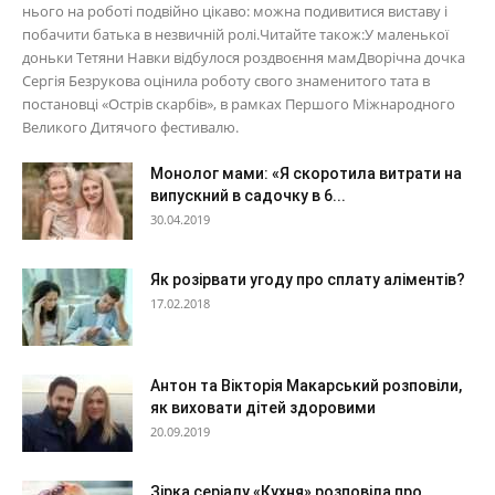
нього на роботі подвійно цікаво: можна подивитися виставу і
побачити батька в незвичній ролі.Читайте також:У маленької
доньки Тетяни Навки відбулося роздвоєння мамДворічна дочка
Сергія Безрукова оцінила роботу свого знаменитого тата в
постановці «Острів скарбів», в рамках Першого Міжнародного
Великого Дитячого фестивалю.
Монолог мами: «Я скоротила витрати на
випускний в садочку в 6...
30.04.2019
Як розірвати угоду про сплату аліментів?
17.02.2018
Антон та Вікторія Макарський розповіли,
як виховати дітей здоровими
20.09.2019
Зірка серіалу «Кухня» розповіла про