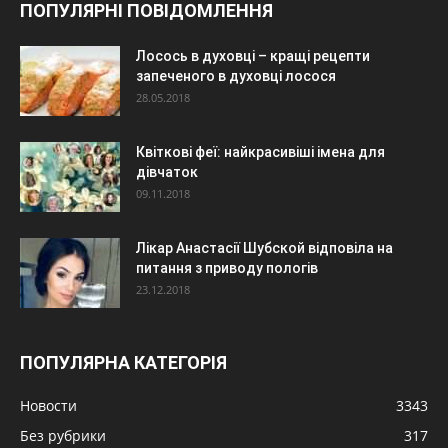
ПОПУЛЯРНІ ПОВІДОМЛЕННЯ
Лосось в духовці – кращі рецепти
запеченого в духовці лосося
28.05.2018
Квіткові феї: найкрасивіші імена для
дівчаток
09.11.2018
Лікар Анастасії Шубской відповіла на
питання з приводу пологів
23.12.2018
ПОПУЛЯРНА КАТЕГОРІЯ
Новости
3343
Без рубрики
317