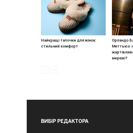
Найкращі тапочки для жінок:
Орландо Бл
стильний комфорт
Меттьюз: н
жартівлива
мережі?
ВИБІР РЕДАКТОРА