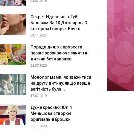
08.07.2018
Секрет Идеальных Губ:
Бальзам За 10 Долларов, О
котором Говорят Всяко
04.11.2024
Порада дня: як провести
перше розвиваюче заняття
дитини без капризів
28.07.2020
Монолог мами: як зважитися
на другу дитину, якщо перша
вагітність була...
17.07.2019
Дуже красиво: Юлія
Меньшова створює
оригінальні брошки
25.11.2020