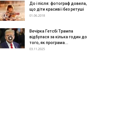
До і після: фотограф довела,
що діти красиві і без ретуші
01.06.2018
Вечірка Гетсбі Трампа
відбулася за кілька годин до
того, як програма...
03.11.2025