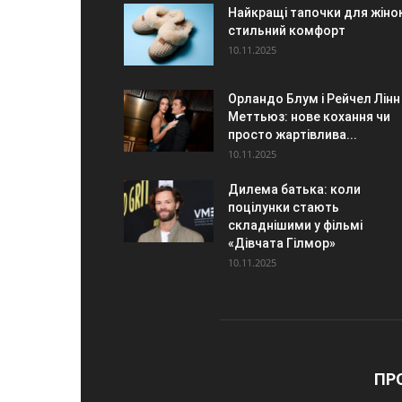
Найкращі тапочки для жіно
стильний комфорт
10.11.2025
Орландо Блум і Рейчел Лінн
Меттьюз: нове кохання чи
просто жартівлива...
10.11.2025
Дилема батька: коли
поцілунки стають
складнішими у фільмі
«Дівчата Гілмор»
10.11.2025
ПР