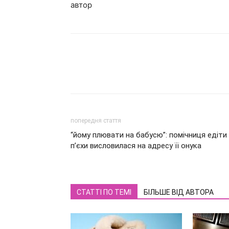
автор
попередня стаття
“йому плювати на бабусю”: помічниця едіти
п’єхи висловилася на адресу її онука
СТАТТІ ПО ТЕМІ
БІЛЬШЕ ВІД АВТОРА