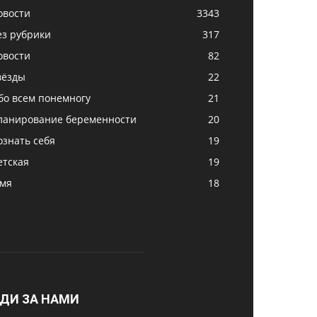
овости
3343
ез рубрики
317
овости
82
вёзды
22
бо всем понемногу
21
ланирование беременности
20
ознать себя
19
етская
19
імя
18
ДИ ЗА НАМИ