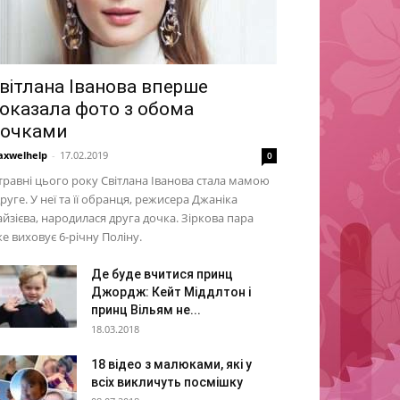
вітлана Іванова вперше
оказала фото з обома
очками
xwelhelp
-
17.02.2019
0
травні цього року Світлана Іванова стала мамою
руге. У неї та її обранця, режисера Джаніка
йзієва, народилася друга дочка. Зіркова пара
е виховує 6-річну Поліну.
Де буде вчитися принц
Джордж: Кейт Міддлтон і
принц Вільям не...
18.03.2018
18 відео з малюками, які у
всіх викличуть посмішку