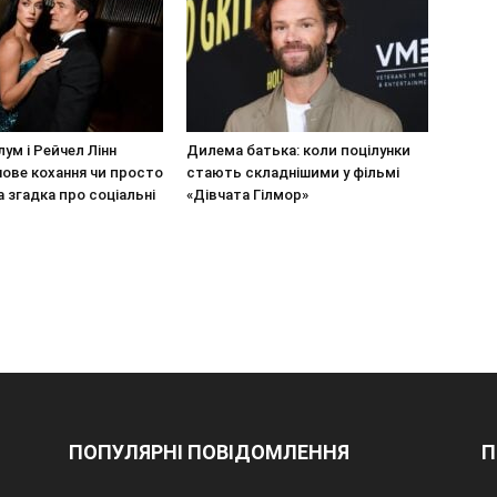
ум і Рейчел Лінн
Дилема батька: коли поцілунки
ове кохання чи просто
стають складнішими у фільмі
 згадка про соціальні
«Дівчата Гілмор»
ПОПУЛЯРНІ ПОВІДОМЛЕННЯ
П