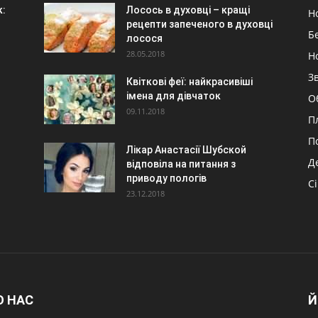
к:
Лосось в духовці – кращі
Н
рецепти запеченого в духовці
Б
лосося
28.05.2018
Н
З
Квіткові феї: найкрасивіші
імена для дівчаток
О
09.11.2018
П
П
Лікар Анастасії Шубской
Д
відповіла на питання з
приводу пологів
С
23.12.2018
О НАС
Й