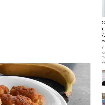
С
п
д
ma
У 
вд
Фа
вж