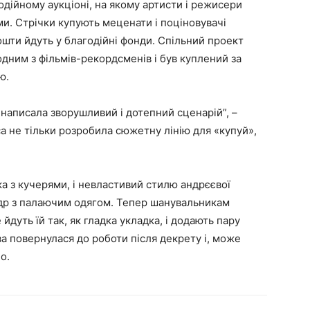
одійному аукціоні, на якому артисти і режисери
и. Стрічки купують меценати і поціновувачі
ошти йдуть у благодійні фонди. Спільний проект
 одним з фільмів-рекордсменів і був куплений за
ю.
а написала зворушливий і дотепний сценарій”, –
а не тільки розробила сюжетну лінію для «купуй»,
ска з кучерями, і невластивий стилю андрєєвої
адр з палаючим одягом. Тепер шанувальникам
йдуть їй так, як гладка укладка, і додають пару
а повернулася до роботи після декрету і, може
о.