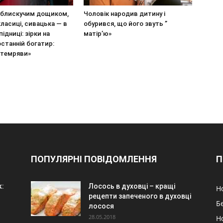
з блискучим дощиком,
Чоловік народив дитину і
класиці, сивацька — в
обурився, що його звуть ”
ідниці: зірки на
матір’ю»
останній богатир:
 темряви»
ПОПУЛЯРНІ ПОВІДОМЛЕННЯ
П
к:
Лосось в духовці – кращі
Н
рецепти запеченого в духовці
Б
лосося
28.05.2018
Н