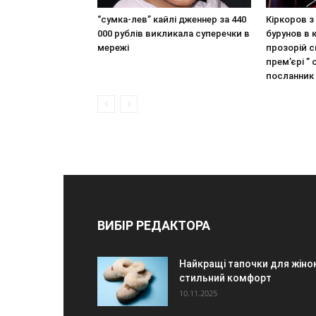
“сумка-лев” кайлі дженнер за 440
Кіркоров 
000 рублів викликала суперечки в
бурунов в 
мережі
прозорій сп
прем’єрі ” 
посланник
ВИБІР РЕДАКТОРА
Найкращі тапочки для жіно
стильний комфорт
10.11.2025