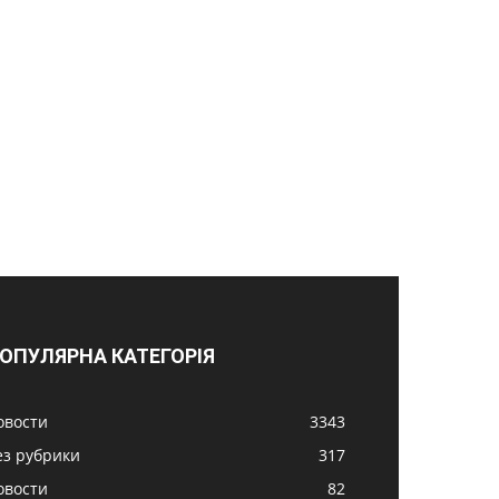
ОПУЛЯРНА КАТЕГОРІЯ
овости
3343
ез рубрики
317
овости
82