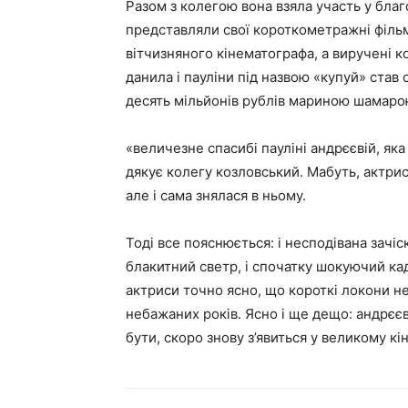
Разом з колегою вона взяла участь у благ
представляли свої короткометражні фільм
вітчизняного кінематографа, а виручені к
данила і пауліни під назвою «купуй» став
десять мільйонів рублів мариною шамаро
«величезне спасибі пауліні андрєєвій, як
дякує колегу козловський. Мабуть, актрис
але і сама знялася в ньому.
Тоді все пояснюється: і несподівана зачі
блакитний светр, і спочатку шокуючий к
актриси точно ясно, що короткі локони не 
небажаних років. Ясно і ще дещо: андрєєв
бути, скоро знову з’явиться у великому кін