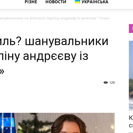
РІЗНЕ
НОВОСТИ
УКРАЇНСЬКА
анувальники не впізнали пауліну андрєєву із зачіскою ” тітки»
иль? шанувальники
ліну андрєєву із
»
129
К
с