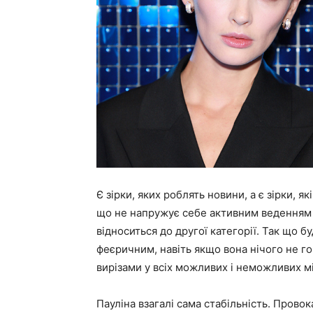
Є зірки, яких роблять новини, а є зірки, я
що не напружує себе активним веденням 
відноситься до другої категорії. Так що б
феєричним, навіть якщо вона нічого не гов
вирізами у всіх можливих і неможливих м
Пауліна взагалі сама стабільність. Провок