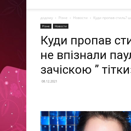
додому
Різне
Новости
Куди пропав стиль? ш
Різне
Новости
Куди пропав ст
не впізнали пау
зачіскою ” тітки
08.12.2021