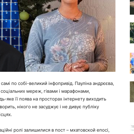
кі самі по собі-великий інфопривід. Пауліна андрєєва,
соціальних мереж, гівами і марафонами,
удь-яке її поява на просторах інтернету виходить
орить, нікого не засуджує і не дивує публіку
ісцях.
аційні ролі залишилися в пост – мхатовской епосі,