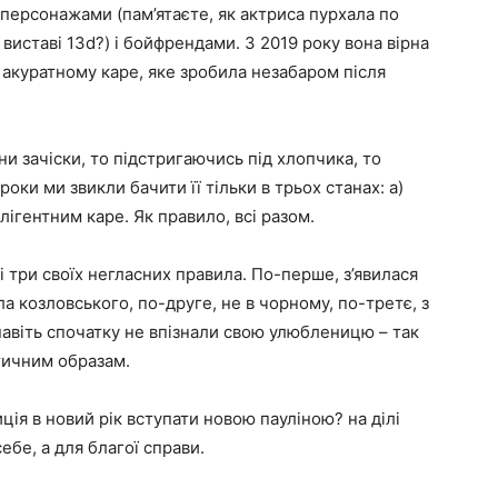
 персонажами (пам’ятаєте, як актриса пурхала по
 виставі 13d?) і бойфрендами. З 2019 року вона вірна
 акуратному каре, яке зробила незабаром після
іни зачіски, то підстригаючись під хлопчика, то
оки ми звикли бачити її тільки в трьох станах: а)
лігентним каре. Як правило, всі разом.
і три своїх негласних правила. По-перше, з’явилася
ила козловського, по-друге, не в чорному, по-третє, з
навіть спочатку не впізнали свою улюбленицю – так
стичним образам.
ція в новий рік вступати новою пауліною? на ділі
себе, а для благої справи.