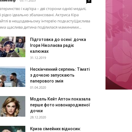
xwelhelp
-
03.11.2025
0
теринство і кар’єра – дві сторони однієї медалі,
і рідко ідеально збалансовані. Актриса Кіра
йтлі в нещодавньому інтерв’ю подкастуЩаслива
ма щаслива дитина поділилася маминими...
Підготовка до осені: дочка
Ігоря Ніколаєва радіє
калюжах
31.12.2019
Нескінченний серпень: Тіматі
з дочкою запускають
паперового змія
01.04.2020
Модель Кейт Аптон показала
перше фото новонародженої
дочки
28.12.2020
Криза сімейних відносин: