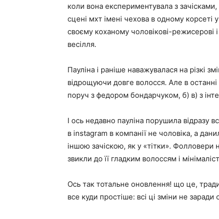
коли вона експериментувала з зачісками,
сцені мхт імені чехова в одному корсеті у
своєму коханому чоловікові-режисерові і
весілля.
Пауліна і раніше наважувалася на різкі зм
відрощуючи довге волосся. Але в останні р
поруч з федором бондарчуком, б) в) з інте
І ось недавно пауліна порушила відразу вс
в instagram в компанії не чоловіка, а дан
іншою зачіскою, як у «тітки». Фолловери 
звикли до її гладким волоссям і мінімалі
Ось так тотальне оновлення! що це, тради
все куди простіше: всі ці зміни не заради 