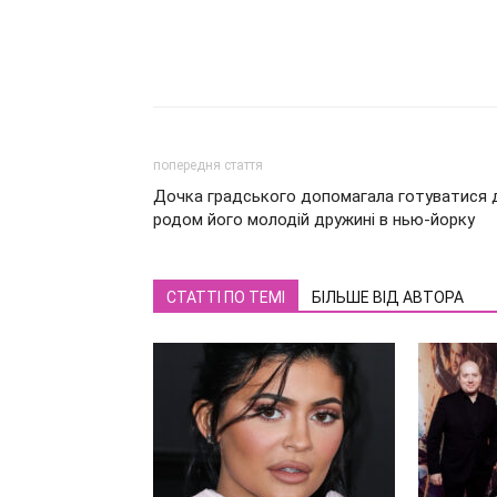
попередня стаття
Дочка градського допомагала готуватися 
родом його молодій дружині в нью-йорку
СТАТТІ ПО ТЕМІ
БІЛЬШЕ ВІД АВТОРА