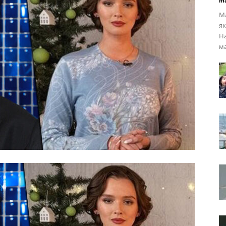
ma
Ма
як
На
ма