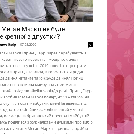
 Меган Маркл не буде
екретної відпустки?
xwelhelp
-
07.05.2020
0
ган Маркл і принц Гаррі зараз перебувають в
ікуванні свого первістка. Імовірно, малюк
виться на світ у квітні 2019 року. І, якщо вірити
овами принца Чарльза, в королівській родині
де двійня.Читайте також:Буде двійня? Принц
рльз назвав імена майбутніх дітей Меган
ркл© Instagram @vilar.vaniaДо речі...Принц Гаррі
ж зробив Меган Маркл подарунок з натяком на
длогу і кількість майбутніх дітейНагадаємо, під
с одного з офіційних заходів перший у черзі
адкоємець на британський престол і майбутній
дусь поділився з журналістами думками про вибір
ені для дитини Меган Маркл і принца Гаррі.Мій