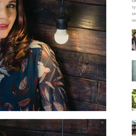
си
ту
за
що