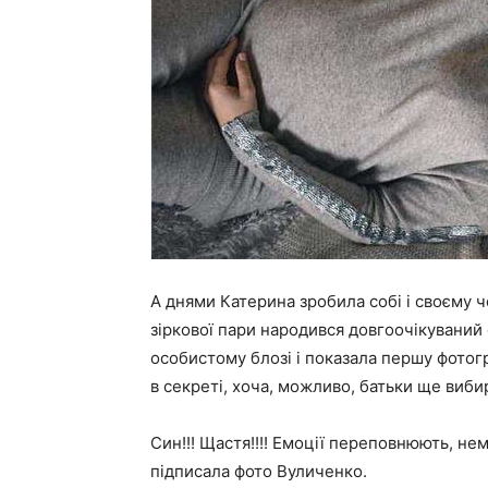
А днями Катерина зробила собі і своєму 
зіркової пари народився довгоочікуваний
особистому блозі і показала першу фотог
в секреті, хоча, можливо, батьки ще виби
Син!!! Щастя!!!! Емоції переповнюють, н
підписала фото Вуличенко.