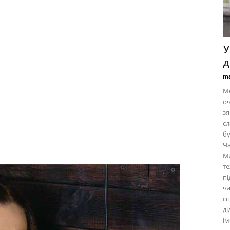
У
д
ma
Ме
оч
зя
сл
бу
Ча
Ма
те
пі
ча
сп
ді
ім