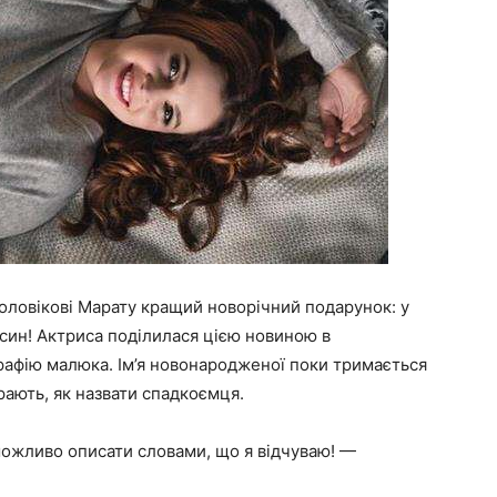
чоловікові Марату кращий новорічний подарунок: у
 син! Актриса поділилася цією новиною в
рафію малюка. Ім’я новонародженої поки тримається
рають, як назвати спадкоємця.
еможливо описати словами, що я відчуваю! —