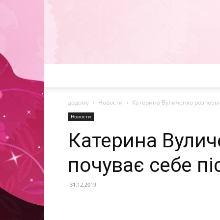
додому
Новости
Катерина Вуличенко розповіла,
Новости
Катерина Вулич
почуває себе пі
31.12.2019