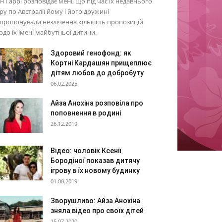
н Гаррі розповідає мені, що під час їх недавнього
ру по Австралії йому і його дружині
пропонували незліченна кількість пропозицій
до їх імені майбутньої дитини.
Здоровий генофонд: як
Кортні Кардашян прищеплює
дітям любов до добробуту
06.02.2025
Айза Анохіна розповіла про
поповнення в родині
26.12.2019
Відео: чоловік Ксенії
Бородіної показав дитячу
ігрову в їх новому будинку
01.08.2019
Зворушливо: Айза Анохіна
зняла відео про своїх дітей
15.07.2020