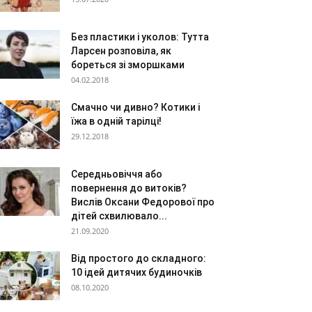
Без пластики і уколов: Тутта
Ларсен розповіла, як
бореться зі зморшками
04.02.2018
Смачно чи дивно? Котики і
їжа в одній тарілці!
29.12.2018
Середньовіччя або
повернення до витоків?
Вислів Оксани Федорової про
дітей схвилювало...
21.09.2020
Від простого до складного:
10 ідей дитячих будиночків
08.10.2020