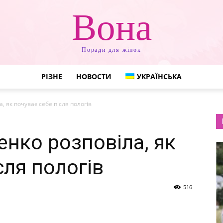
Вона
Поради для жінок
РІЗНЕ
НОВОСТИ
УКРАЇНСЬКА
 як почуває себе після пологів
енко розповіла, як
сля пологів
516