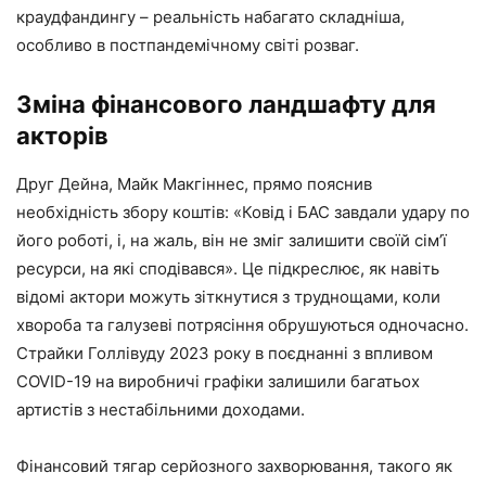
краудфандингу – реальність набагато складніша,
особливо в постпандемічному світі розваг.
Зміна фінансового ландшафту для
акторів
Друг Дейна, Майк Макгіннес, прямо пояснив
необхідність збору коштів: «Ковід і БАС завдали удару по
його роботі, і, на жаль, він не зміг залишити своїй сім’ї
ресурси, на які сподівався». Це підкреслює, як навіть
відомі актори можуть зіткнутися з труднощами, коли
хвороба та галузеві потрясіння обрушуються одночасно.
Страйки Голлівуду 2023 року в поєднанні з впливом
COVID-19 на виробничі графіки залишили багатьох
артистів з нестабільними доходами.
Фінансовий тягар серйозного захворювання, такого як