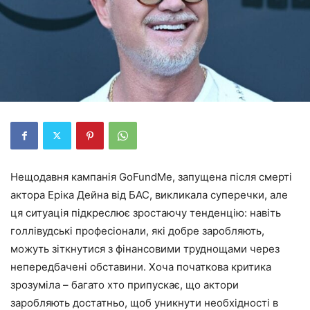
Нещодавня кампанія GoFundMe, запущена після смерті
актора Еріка Дейна від БАС, викликала суперечки, але
ця ситуація підкреслює зростаючу тенденцію: навіть
голлівудські професіонали, які добре заробляють,
можуть зіткнутися з фінансовими труднощами через
непередбачені обставини. Хоча початкова критика
зрозуміла – багато хто припускає, що актори
заробляють достатньо, щоб уникнути необхідності в