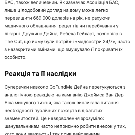
БАС, також величезний. Як зазначає Асоціація БАС,
лише цілодобовий догляд на дому може легко
перевищити 669 000 доларів на рік, не рахуючи
медичного обладнання, рецептів чи перебування у
лікарні. Дружина Дейна, Ребека Гейхарт, розповіла в
The Cut, що йому були потрібні «медсестри 24/7», часто
з незакритими змінами, що змушувало її покривати їх
особисто.
Реакція та її наслідки
Суперечки навколо GoFundMe Дейна перегукуються з
аналогічною реакцією на кампанію Джеймса Ван Дер
Біка минулого тижня, яка також викликала питання
необхідності публічних пожертв від багатих
знаменитостей. Це невдоволення зрозуміло:
шанувальникам часто неприємно робити внесок у тих,
кого вони вважають і так привілейованими.