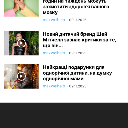
годин на тиждень можуть
захистити здоров’я вашого
мозку
maxwelhelp
-
09.11.2025
Новий дитячий бренд Шей
Мітчелл зазнає критики за те,
що він...
maxwelhelp
-
09.11.2025
Найкращі подарунки для
однорічної дитини, на думку
однорічної мами
maxwelhelp
-
09.11.2025