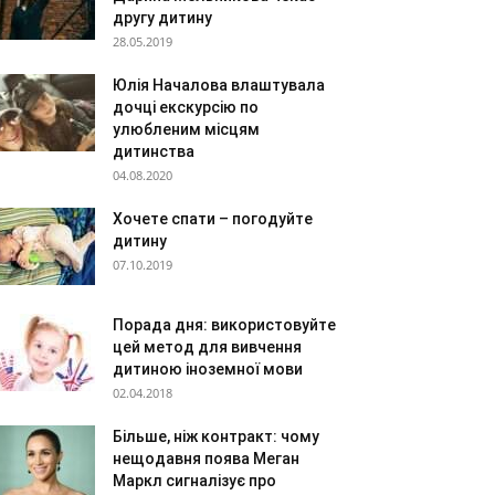
другу дитину
28.05.2019
Юлія Началова влаштувала
дочці екскурсію по
улюбленим місцям
дитинства
04.08.2020
Хочете спати – погодуйте
дитину
07.10.2019
Порада дня: використовуйте
цей метод для вивчення
дитиною іноземної мови
02.04.2018
Більше, ніж контракт: чому
нещодавня поява Меган
Маркл сигналізує про