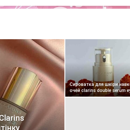
Сироватка для шкіри нав
очей clarins double serum e
Clarins
дтінку