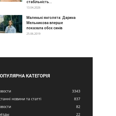
стабільність...
13.04.2026
Маленькі янголята: Дарина
Мельникова вперше
показала обох синів
25.06.2019
ОПУЛЯРНА КАТЕГОРІЯ
овости
3343
станні новини та статті
837
овости
82
вёзды
22