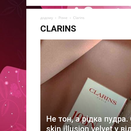
додому
Різне
Clarins
CLARINS
Не тон, а рідка пудра. 
skin illusion velvet у ві