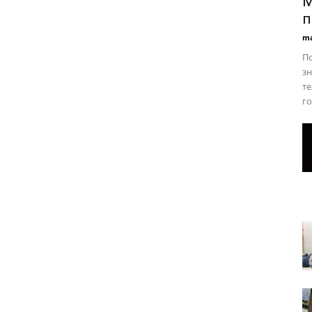
М
п
ma
П
зн
те
го