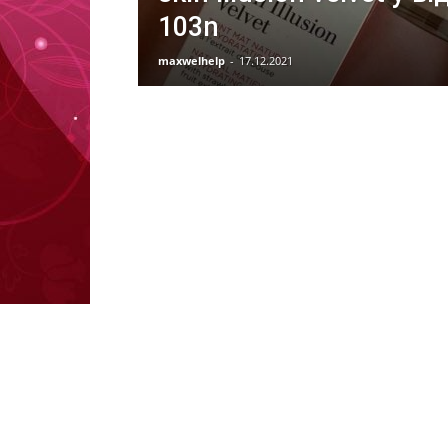
103n
maxwelhelp
-
17.12.2021