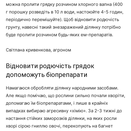
можна пролити грядку розчином хлорного вапна (400
г порошку розведіть в 10 л води, настоюйте 4-5 годин,
періодично перемішуйте). Щоб відновити родючість
грунту, навесні такий знезаражений ділянку потрібно
буде пролити розчином будь-яких ем-препаратів.
Світлана кривенкова, агроном
Відновити родючість грядок
допоможуть біопрепарати
Намагаюся обробляти ділянку народними засобами.
Але якщо помічаю, що рослини сильно почали хворіти,
допомагаю їм біопрепаратами, і лише в крайніх
випадках вибираю агресивну «хімію». За 2-3 тижні до
настання стійких заморозків ділянки, на яких росли
хворі сірою гниллю овочі, перекопують на багнет