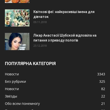
Квіткові феї: найкрасивіші імена для
дівчаток
09.11.2018
Лікар Анастасії Шубской відповіла на
питання з приводу пологів
23.12.2018
ПОПУЛЯРНА КАТЕГОРІЯ
Новости
3343
Без рубрики
325
Новости
82
Звёзды
22
Обо всем понемногу
21