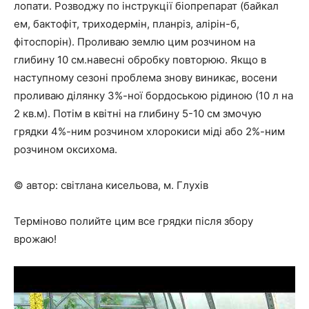
лопати. Розводжу по інструкції біопрепарат (байкал
ем, бактофіт, триходермін, планріз, алірін-б,
фітоспорін). Проливаю землю цим розчином на
глибину 10 см.навесні обробку повторюю. Якщо в
наступному сезоні проблема знову виникає, восени
проливаю ділянку 3%-ної бордоською рідиною (10 л на
2 кв.м). Потім в квітні на глибину 5-10 см змочую
грядки 4%-ним розчином хлорокиси міді або 2%-ним
розчином оксихома.
© автор: світлана кисельова, м. Глухів
Терміново полийте цим все грядки після збору
врожаю!