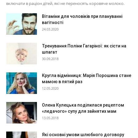
включати в раціон дітей, які не переносять коровяче молоко.
Вітаміни для чоловіків при плануванні
вагітності
24.03.2020
Тренування Поліни Гагаріної: як сісти на
шпагат
30.09.2018
Кругла відмінниця: Марія Порошина стане
мамою в пятий раз
12.05.2020
Олена Кулецька поділилася рецептом
«ледачого» супу для зайнятих мам
13.05.2018
Які основні умови шлюбного договору