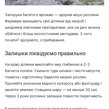
Запорука багатого врожаю — здорові міцні рослини.
Фермери захищають свої ділянки від хвороб і
шкідників хімічними препаратами, але на дачі можна
обійтися і більш екологічними методами. З чого
почати? зрозуміло, з прибирання.
Залишки ліквідуємо правильно
На краю ділянки викопайте яму глибиною в 2-3
багнета лопати. Скиньте туди качани і листя капусти,
томатну і картопляну бадилля хворих рослин.
Пролийте розчином мідного купоросу або фунгіциду і
засипте землею (товщина шару — не менше 30 см).
Через 3 роки рослинні залишки повністю перегниють.
Бадилля здорових рослин визначте в компост.