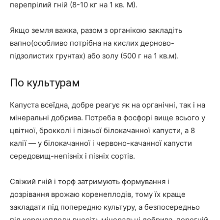
перепрілий гній (8-10 кг на 1 кв. М).
Якщо земля важка, разом з органікою закладіть
вапно(особливо потрібна на кислих дерново-
підзолистих грунтах) або золу (500 г на 1 кв.м).
По культурам
Капуста всеїдна, добре реагує як на органічні, так і на
мінеральні добрива. Потреба в фосфорі вище всього у
цвітної, брокколі і пізньої білокачанної капусти, а 8
калії — у білокачанної і червоно-качанної капусти
середовищ-непізніх і пізніх сортів.
Свіжий гній і торф затримують формування і
дозрівання врожаю коренеплодів, тому їх краще
закладати під попередню культуру, а безпосередньо
під коренеплоди внесіть мінеральні добрива, перегній