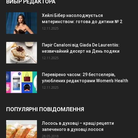
ВИБІР РЕДАКТОРА
Хейлі Бібер насолоджується
материнством: готова до дитини № 2
12.11.2025
Пиріг Canaloni від Giada De Laurentiis:
незвичайний десерт на День подяки
12.11.2025
Перевірено часом: 29 бестселерів,
улюблених редакторами Women’s Health
12.11.2025
ПОПУЛЯРНІ ПОВІДОМЛЕННЯ
Лосось в духовці – кращі рецепти
запеченого в духовці лосося
28.05.2018