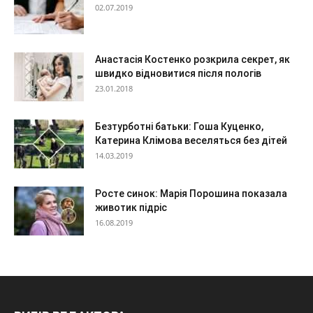
02.07.2019
Анастасія Костенко розкрила секрет, як
швидко відновитися після пологів
23.01.2018
Безтурботні батьки: Гоша Куценко,
Катерина Клімова веселяться без дітей
14.03.2019
Росте синок: Марія Порошина показала
животик підріс
16.08.2019