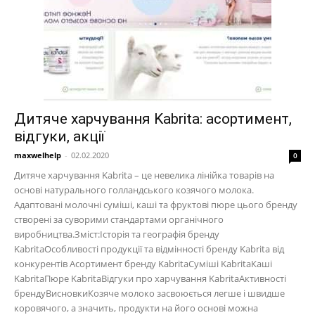
Дитяче харчування Kabrita: асортимент,
відгуки, акції
maxwelhelp
-
02.02.2020
0
Дитяче харчування Kabrita – це невелика лінійка товарів на
основі натурального голландського козячого молока.
Адаптовані молочні суміші, каші та фруктові пюре цього бренду
створені за суворими стандартами органічного
виробництва.Зміст:Історія та географія бренду
KabritaОсобливості продукції та відмінності бренду Kabrita від
конкурентів Асортимент бренду KabritaСуміші KabritaКаші
KabritaПюре KabritaВідгуки про харчування KabritaАктивності
брендуВисновкиКозяче молоко засвоюється легше і швидше
коровячого, а значить, продукти на його основі можна