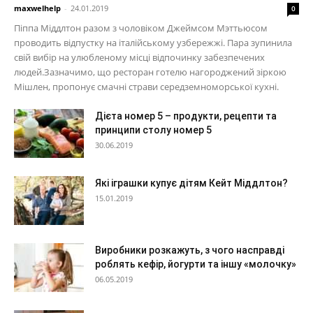
maxwelhelp
-
24.01.2019
0
Піппа Міддлтон разом з чоловіком Джеймсом Мэттьюсом
проводить відпустку на італійському узбережжі. Пара зупинила
свій вибір на улюбленому місці відпочинку забезпечених
людей.Зазначимо, що ресторан готелю нагороджений зіркою
Мішлен, пропонує смачні страви середземноморської кухні.
Дієта номер 5 – продукти, рецепти та
принципи столу номер 5
30.06.2019
Які іграшки купує дітям Кейт Міддлтон?
15.01.2019
Виробники розкажуть, з чого насправді
роблять кефір, йогурти та іншу «молочку»
06.05.2019