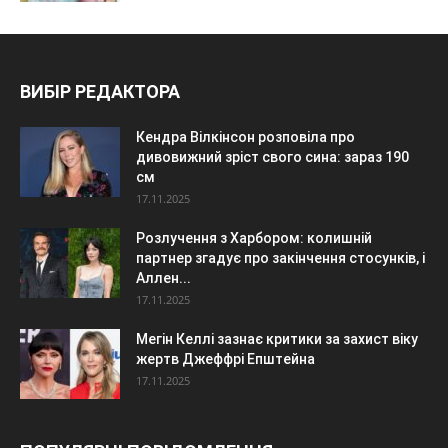
ВИБІР РЕДАКТОРА
Кендра Вілкінсон розповіла про
дивовижний зріст свого сина: зараз 190
см
17.11.2025
Розлучення з Харбором: колишній
партнер згадує про закінчення стосунків, і
Аллен...
17.11.2025
Мегін Келлі зазнає критики за захист віку
жертв Джеффрі Епштейна
17.11.2025