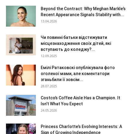
Beyond the Contract: Why Meghan Markle’s
Recent Appearance Signals Stability with...
13.04.2026
Чи повинні батьки відстежувати
місцезнаходження своїх дітей, які
вступають до коледжу?...
12.09.2025
Емілі Ратаковскі опублікувала фото
оголеної мами, але коментатори
зганьбили її зовсім...
28.07.2025
Costco’s Coffee Aisle Has a Champion. It
Isn’t What You Expect
24.05.2026
Princess Charlotte’s Evolving Interests: A
Sign of Growing Independence