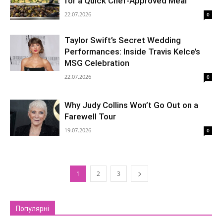
for a Quick Chef-Approved Meal
22.07.2026
0
Taylor Swift’s Secret Wedding
Performances: Inside Travis Kelce’s
MSG Celebration
22.07.2026
0
Why Judy Collins Won’t Go Out on a
Farewell Tour
19.07.2026
0
1
2
3
Популярні