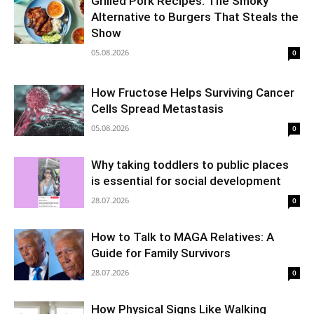
Grilled Pork Recipes: The Smoky
Alternative to Burgers That Steals the
Show
05.08.2026
0
How Fructose Helps Surviving Cancer
Cells Spread Metastasis
05.08.2026
0
Why taking toddlers to public places
is essential for social development
28.07.2026
0
How to Talk to MAGA Relatives: A
Guide for Family Survivors
28.07.2026
0
How Physical Signs Like Walking