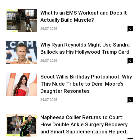
What Is an EMS Workout and Does It
Actually Build Muscle?
26.07.2026
0
Why Ryan Reynolds Might Use Sandra
Bullock as His Hollywood Trump Card
26.07.2026
0
Scout Willis Birthday Photoshoot: Why
This Nude Tribute to Demi Moore’s
Daughter Resonates
24.07.2026
0
Napheesa Collier Returns to Court:
How Double Ankle Surgery Recovery
and Smart Supplementation Helped...