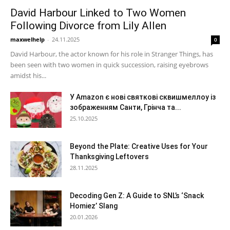
David Harbour Linked to Two Women
Following Divorce from Lily Allen
maxwelhelp
-
24.11.2025
0
David Harbour, the actor known for his role in Stranger Things, has
been seen with two women in quick succession, raising eyebrows
amidst his...
У Amazon є нові святкові сквишмеллоу із
зображенням Санти, Грінча та...
25.10.2025
Beyond the Plate: Creative Uses for Your
Thanksgiving Leftovers
28.11.2025
Decoding Gen Z: A Guide to SNL’s ‘Snack
Homiez’ Slang
20.01.2026