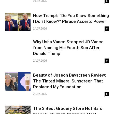
24.07.2026
0
How Trump’s “Do You Know Something
I Don’t Know?” Phrase Asserts Power
24.07.2026
0
Why Usha Vance Stopped JD Vance
from Naming His Fourth Son After
Donald Trump
24.07.2026
0
Beauty of Joseon Dayscreen Review:
The Tinted Mineral Sunscreen That
Replaced My Foundation
22.07.2026
0
The 3 Best Grocery Store Hot Bars