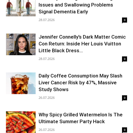
Issues and Swallowing Problems
Signal Dementia Early
28.07.2026
0
Jennifer Connelly’s Dark Matter Comic
Con Return: Inside Her Louis Vuitton
Little Black Dress...
28.07.2026
0
Daily Coffee Consumption May Slash
Liver Cancer Risk by 47%, Massive
Study Shows
26.07.2026
0
Why Spicy Grilled Watermelon Is The
Ultimate Summer Party Hack
26.07.2026
0