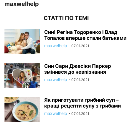
maxwelhelp
СТАТТІ ПО ТЕМІ
Син! Регіна Тодоренко і Влад
Топалов вперше стали батьками
maxwelhelp
-
07.01.2021
Син Сари Джесіки Паркер
змінився до невпізнання
maxwelhelp
-
07.01.2021
Як приготувати грибний суп –
кращі рецепти супу з грибами
maxwelhelp
-
07.01.2021