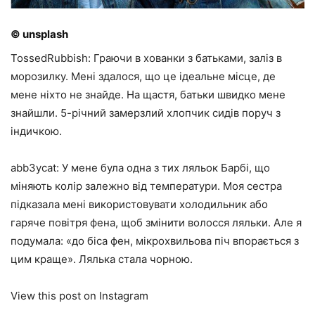
© unsplash
TossedRubbish: Граючи в хованки з батьками, заліз в
морозилку. Мені здалося, що це ідеальне місце, де
мене ніхто не знайде. На щастя, батьки швидко мене
знайшли. 5-річний замерзлий хлопчик сидів поруч з
індичкою.
abb3ycat: У мене була одна з тих ляльок Барбі, що
міняють колір залежно від температури. Моя сестра
підказала мені використовувати холодильник або
гаряче повітря фена, щоб змінити волосся ляльки. Але я
подумала: «до біса фен, мікрохвильова піч впорається з
цим краще». Лялька стала чорною.
View this post on Instagram