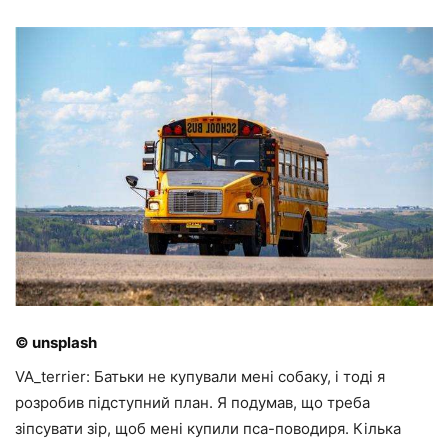
© unsplash
VA_terrier: Батьки не купували мені собаку, і тоді я
розробив підступний план. Я подумав, що треба
зіпсувати зір, щоб мені купили пса-поводиря. Кілька