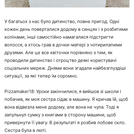
У багатьох з нас було дитинство, повне пригод. Одні
кожен день поверталися додому в синцях і з розбитими
колінами, інші самостійно намагалися підстригти
волосся, а хтось грав в дочки-матері з чотирилапими
друзями. Але це все квіточки порівняно з тим, як
проводили дитинство і отроцтво деякі користувачі
соціальних мереж. Днями вони згадали найбезглуздіші
ситуації, за які тепер їм соромно.
Pizzamaker18: Уроки закінчилися, я вийшов зі школи і
побачив, як моя сестра сідає в машину. Я кричав їй, щоб
вона відвезла мене додому, але вона не чула. Тоді я
запульнул сумку з книгами в сторону машини, щоб
привернути її увагу. В результаті я розбив лобове скло.
Сестра була в люті.