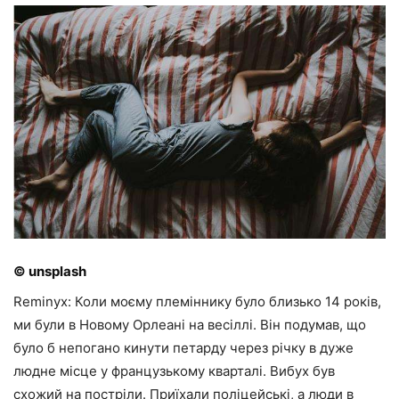
© unsplash
Reminyx: Коли моєму племіннику було близько 14 років,
ми були в Новому Орлеані на весіллі. Він подумав, що
було б непогано кинути петарду через річку в дуже
людне місце у французькому кварталі. Вибух був
схожий на постріли. Приїхали поліцейські, а люди в