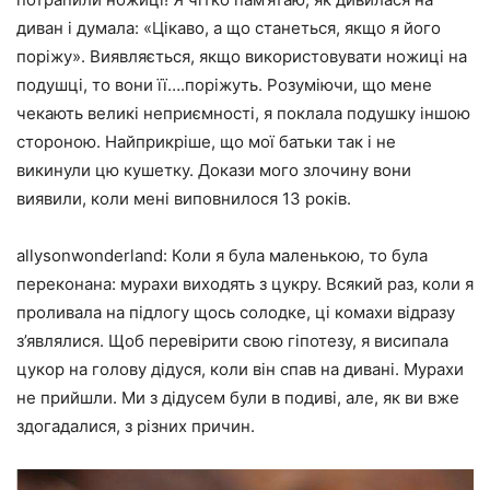
диван і думала: «Цікаво, а що станеться, якщо я його
поріжу». Виявляється, якщо використовувати ножиці на
подушці, то вони її….поріжуть. Розуміючи, що мене
чекають великі неприємності, я поклала подушку іншою
стороною. Найприкріше, що мої батьки так і не
викинули цю кушетку. Докази мого злочину вони
виявили, коли мені виповнилося 13 років.
allysonwonderland: Коли я була маленькою, то була
переконана: мурахи виходять з цукру. Всякий раз, коли я
проливала на підлогу щось солодке, ці комахи відразу
з’являлися. Щоб перевірити свою гіпотезу, я висипала
цукор на голову дідуся, коли він спав на дивані. Мурахи
не прийшли. Ми з дідусем були в подиві, але, як ви вже
здогадалися, з різних причин.