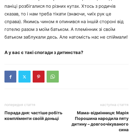
паніці розбігалися по різних кутах. Хтось з родичів
сказав, то і нам треба тікати (знаючи, чиїх рук це
справа). Якимсь чином я опинився на іншій стороні від
готелю разом з моїм батьком. А племінник зі своїм
батьком заблукали десь. Але натомість нас не спіймали!
А у вас є такі спогади з дитинства?
попередня стаття
наступна стаття
Порада дня: частіше робіть
Мама-відмінниця: Марія
компліменти своїй доньці
Порошина народила пяту
дитину – довгоочікуваного
сина