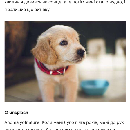
хвилин я дивився на сонце, але потім мені стало нудно, і
я залишив цю витівку.
© unsplash
Anomalyofnature: Коли мені було п’ять років, мені до рук
потрапили ножиці! Я чітко пам’ятаю, як дивилася на