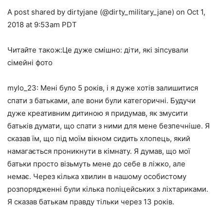
A post shared by dirtyjane (@dirty_military_jane) on Oct 1,
2018 at 9:53am PDT
Читайте також:Це дуже смішно: діти, які зіпсували
сімейні фото
mylo_23: Мені було 5 років, і я дуже хотів залишитися
спати з батьками, але вони були категоричні. Будучи
дуже креативним дитиною я придумав, як змусити
батьків думати, що спати з ними для мене безпечніше. Я
сказав їм, що під моїм вікном сидить хлопець, який
намагається проникнути в кімнату. Я думав, що мої
батьки просто візьмуть мене до себе в ліжко, але
немає. Через кілька хвилин в нашому особистому
розпорядженні були кілька поліцейських з ліхтариками.
Я сказав батькам правду тільки через 13 років.