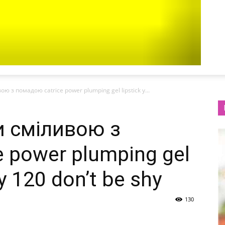
ю з помадою catrice power plumping gel lipstick у...
и сміливою з
 power plumping gel
ку 120 don’t be shy
130