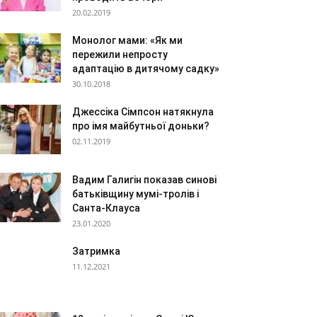
20.02.2019
Монолог мами: «Як ми
пережили непросту
адаптацію в дитячому садку»
30.10.2018
Джессіка Сімпсон натякнула
про імя майбутньої доньки?
02.11.2019
Вадим Галигін показав синові
батьківщину мумі-тролів і
Санта-Клауса
23.01.2020
Затримка
11.12.2021