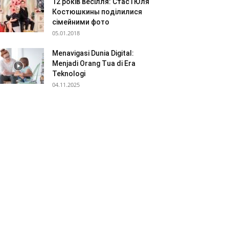
12 років весілля: Стас і Юля
Костюшкины поділилися
сімейними фото
05.01.2018
Menavigasi Dunia Digital:
Menjadi Orang Tua di Era
Teknologi
04.11.2025