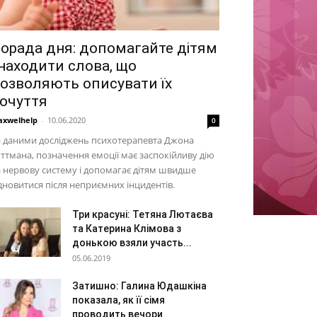
орада дня: допомагайте дітям
находити слова, що
озволяють описувати їх
очуття
xwelhelp
-
10.06.2020
0
а даними досліджень психотерапевта Джона
ттмана, позначення емоції має заспокійливу дію
 нервову систему і допомагає дітям швидше
дновитися після неприємних інцидентів.
Три красуні: Тетяна Лютаєва
та Катерина Клімова з
донькою взяли участь...
05.06.2019
Затишно: Галина Юдашкіна
показала, як її сімя
проводить вечори