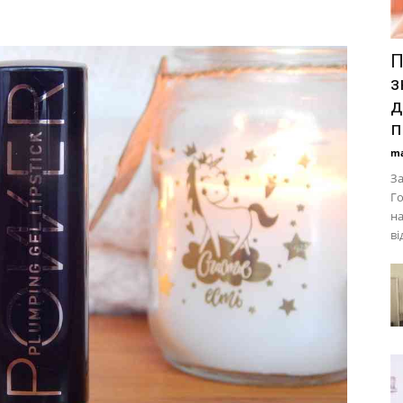
П
з
д
п
ma
З
Го
на
ві