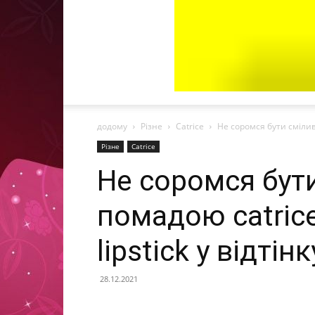
додому
Різне
Catrice
Не соромся бути сміливо
Різне
Catrice
Не соромся бут
помадою catrice
lipstick у відтін
28.12.2021