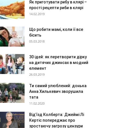
Як приготувати рибу в клярі –
прості рецепти риби в клярі
14.02.2019
Що робити мамі, коли її все
бісить
05.03.2018
30 ідей: як перетворити дірку
на дитячих джинсах в модний
елемент
26.03.2019
Ти самий улюблений: донька
Анна Хилькевич зворушила
тата
11.02.2020
Від’їзд Колберта: Джеймі Лі
Кертіс попереджає про
зростаючу загрозу цензури