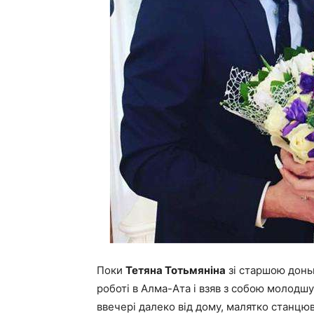
Поки
Тетяна Тотьмяніна
зі старшою дон
роботі в Алма-Ата і взяв з собою молодш
ввечері далеко від дому, малятко станцю