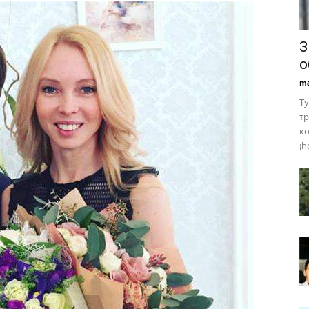
З
о
ma
Ту
тр
ко
¡h