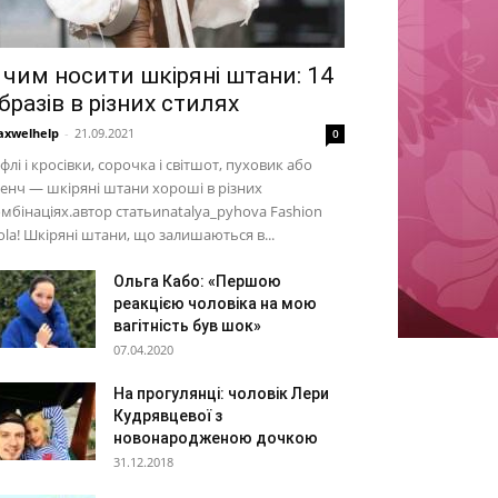
 чим носити шкіряні штани: 14
бразів в різних стилях
xwelhelp
-
21.09.2021
0
флі і кросівки, сорочка і світшот, пуховик або
енч — шкіряні штани хороші в різних
мбінаціях.автор статьиnatalya_pyhova Fashion
ola! Шкіряні штани, що залишаються в...
Ольга Кабо: «Першою
реакцією чоловіка на мою
вагітність був шок»
07.04.2020
На прогулянці: чоловік Лери
Кудрявцевої з
новонародженою дочкою
31.12.2018