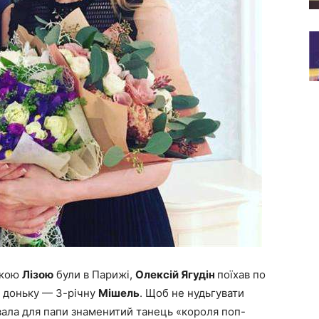
ькою
Лізою
були в Парижі,
Олексій Ягудін
поїхав по
у доньку — 3-річну
Мішель
. Щоб не нудьгувати
вала для папи знаменитий танець «короля поп-