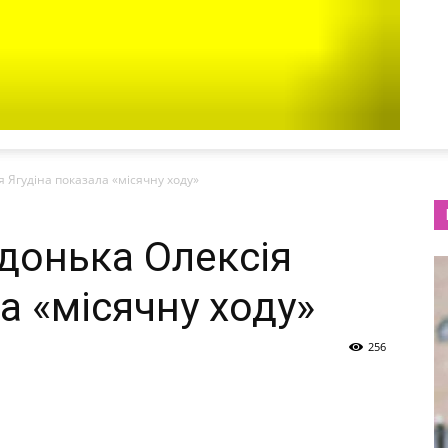
я Ягудіна показала «місячну ходу»
 донька Олексія
а «місячну ходу»
256