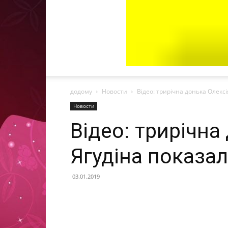
додому
Новости
Відео: трирічна донька Олексі
Новости
Відео: трирічна
Ягудіна показал
03.01.2019