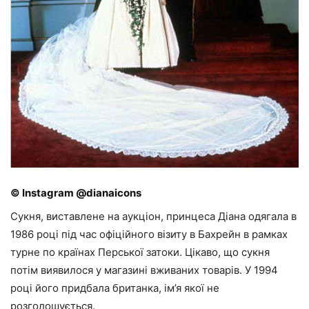
© Instagram @dianaicons
Сукня, виставлене на аукціон, принцеса Діана одягала в
1986 році під час офіційного візиту в Бахрейн в рамках
турне по країнах Перської затоки. Цікаво, що сукня
потім виявилося у магазині вживаних товарів. У 1994
році його придбала британка, ім’я якої не
розголошується.