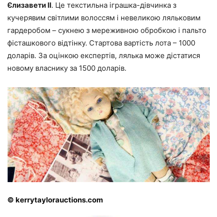
Єлизавети II
. Це текстильна іграшка-дівчинка з
кучерявим світлими волоссям і невеликою ляльковим
гардеробом – сукнею з мереживною обробкою і пальто
фісташкового відтінку. Стартова вартість лота – 1000
доларів. За оцінкою експертів, лялька може дістатися
новому власнику за 1500 доларів.
© kerrytaylorauctions.com