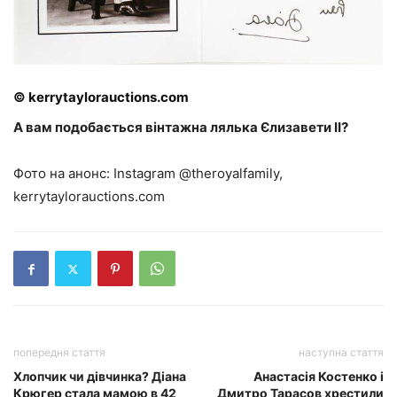
© kerrytaylorauctions.com
А вам подобається вінтажна лялька Єлизавети
II
?
Фото на анонс: Instagram @theroyalfamily,
kerrytaylorauctions.com
попередня стаття
наступна стаття
Хлопчик чи дівчинка? Діана
Анастасія Костенко і
Крюгер стала мамою в 42
Дмитро Тарасов хрестили