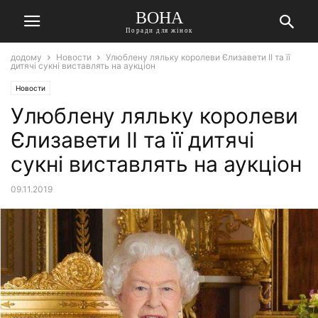
ВОНА
Поради для жінок
додому
Новости
Улюблену ляльку королеви Єлизавети II та її
дитячі сукні виставлять на аукціон
Новости
Улюблену ляльку королеви
Єлизавети II та її дитячі
сукні виставлять на аукціон
09.11.2019