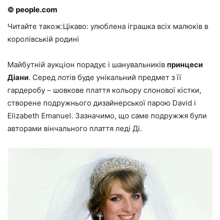
© people.com
Читайте також:Цікаво: улюблена іграшка всіх малюків в
королівській родині
Майбутній аукціон порадує і шанувальників
принцеси
Діани
. Серед лотів буде унікальний предмет з її
гардеробу – шовкове плаття кольору слонової кістки,
створене подружнього дизайнерської парою David і
Elizabeth Emanuel. Зазначимо, що саме подружжя були
авторами вінчального плаття леді Ді.