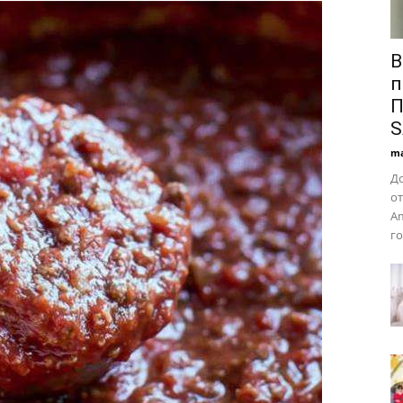
В
п
П
ma
Д
о
Am
го