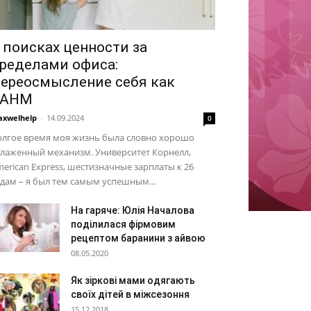
 поисках ценности за
ределами офиса:
ереосмысление себя как
SAHM
xwelhelp
-
14.09.2024
0
олгое время моя жизнь была словно хорошо
тлаженный механизм. Университет Корнелл,
erican Express, шестизначные зарплаты к 26
дам – я был тем самым успешным...
На гаряче: Юлія Началова
поділилася фірмовим
рецептом баранини з айвою
08.05.2020
Як зіркові мами одягають
своїх дітей в міжсезоння
15.12.2018