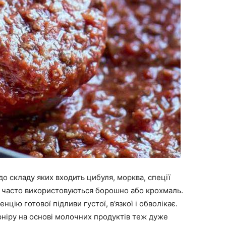
до складу яких входить цибуля, морква, спеції
ти часто використовуються борошно або крохмаль.
цію готової підливи густої, в’язкої і обволікає.
рніру на основі молочних продуктів теж дуже