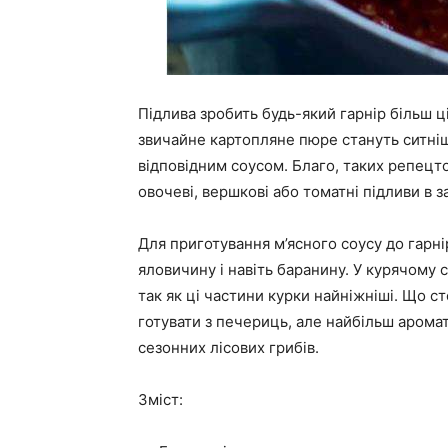
Підлива зробить будь-який гарнір більш ц
звичайне картопляне пюре стануть ситніш
відповідним соусом. Благо, таких репецто
овочеві, вершкові або томатні підливи в з
Для приготування м’ясного соусу до гарні
яловичину і навіть баранину. У курячому 
так як ці частини курки найніжніші. Що ст
готувати з печериць, але найбільш арома
сезонних лісових грибів.
Зміст: