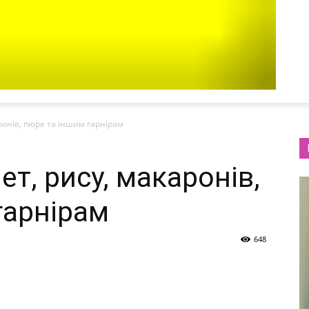
ронів, пюре та іншим гарнірам
ет, рису, макаронів,
гарнірам
648