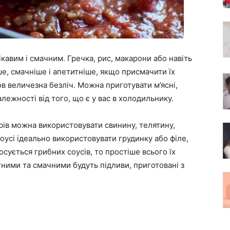
ікавим і смачним. Гречка, рис, макарони або навіть
е, смачніше і апетитніше, якщо присмачити їх
в величезна безліч. Можна приготувати м’ясні,
алежності від того, що є у вас в холодильнику.
рів можна використовувати свинину, телятину,
соусі ідеально використовувати грудинку або філе,
осується грибних соусів, то простіше всього їх
тними та смачними будуть підливи, приготовані з