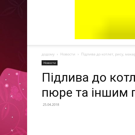
додому
Новости
Підлива до котлет, рису, мака
Новости
Підлива до котл
пюре та іншим 
25.04.2018