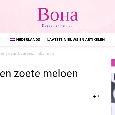
Вона
Поради для жінок
NEDERLANDS
LAATSTE NIEUWS EN ARTIKELEN
oe je eigenlijk een zoete meloen plukt
 een zoete meloen
7