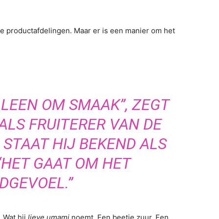
e productafdelingen. Maar er is een manier om het
LLEEN OM SMAAK”, ZEGT
ALS FRUITERER VAN DE
 STAAT HIJ BEKEND ALS
 “HET GAAT OM HET
DGEVOEL.”
 Wat hij
lieve umami
noemt. Een beetje zuur. Een