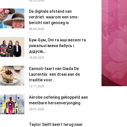
28.03.2026
De digitale afstand van
verdriet: waarom een sms-
bericht niet genoeg is
08.04.2026
Бум-Бум, Опі та інші веселі та
унікальні імена бабусь і
дідусів,...
18.09.2025
Cannoli-taart van Giada De
Laurentiis: een draai aan de
traditie voor...
12.11.2025
Aërobe oefening gekoppeld aan
meetbare hersenverjonging
29.01.2026
Taylor Swift keert terug naar