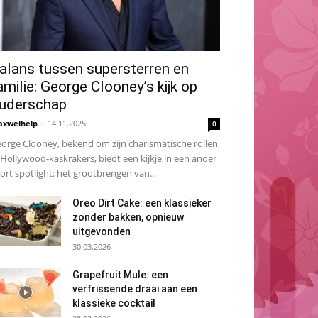
alans tussen supersterren en
amilie: George Clooney’s kijk op
uderschap
xwelhelp
-
14.11.2025
0
orge Clooney, bekend om zijn charismatische rollen
 Hollywood-kaskrakers, biedt een kijkje in een ander
ort spotlight: het grootbrengen van...
Oreo Dirt Cake: een klassieker
zonder bakken, opnieuw
uitgevonden
30.03.2026
Grapefruit Mule: een
verfrissende draai aan een
klassieke cocktail