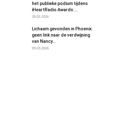
het publieke podium tijdens
iHeartRadio Awards:...
28.03.2026
Lichaam gevonden in Phoenix:
geen link naar de verdwijning
van Nancy...
09.03.2026