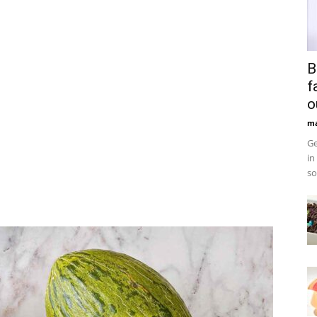
B
f
o
ma
Ge
in
so