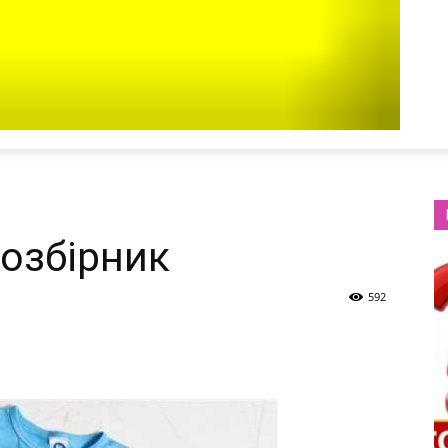
озбірник
592