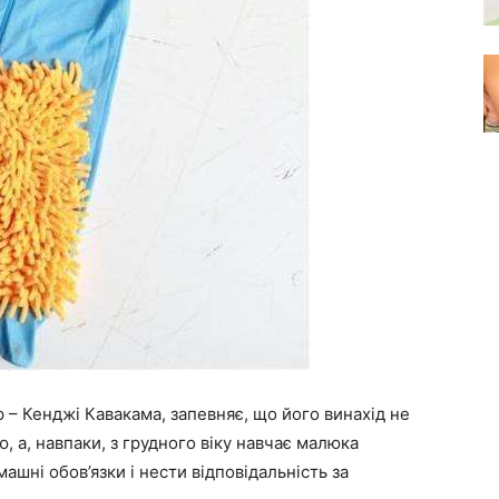
 – Кенджі Кавакама, запевняє, що його винахід не
 а, навпаки, з грудного віку навчає малюка
ашні обов’язки і нести відповідальність за