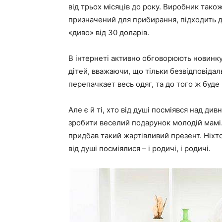
від трьох місяців до року. Виробник тако
призначений для прибирання, підходить дл
«диво» від 30 доларів.
В інтернеті активно обговорюють новинку
дітей, вважаючи, що тільки безвідповідаль
перепачкает весь одяг, та до того ж буде
Але є й ті, хто від душі посміявся над д
зробити веселий подарунок молодій мамі.
придбав такий жартівливий презент. Ніхто
від душі посміялися – і родичі, і родичі.