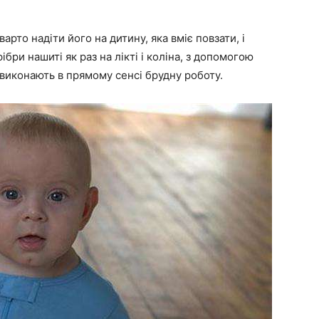
рто надіти його на дитину, яка вміє повзати, і
ібри нашиті як раз на лікті і коліна, з допомогою
, виконають в прямому сенсі брудну роботу.