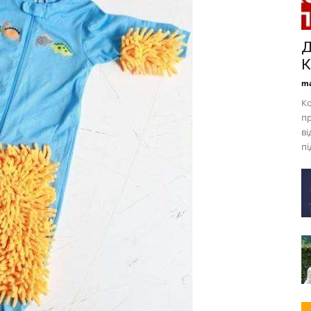
Д
К
ma
Ко
пр
ві
пі