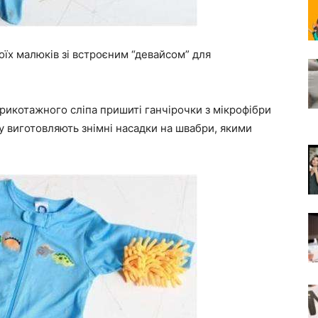
їх малюків зі встроєним “девайсом” для
 трикотажного сліпа пришиті ганчірочки з мікрофібри
у виготовляють знімні насадки на швабри, якими