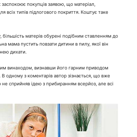
ж заспокоює покупців заявою, що матеріал,
я всіх типів підлогового покриття. Коштує таке
, більшість матерів обурені подібним ставленням до
на мама пустить повзати дитини в пилу, якої він
 нею дихати.
ивним винаходом, визнавши його гарним приводом
 В одному з коментарів автор зізнається, що вже
 не сприйняв ідею з прибиранням всерйоз, але всі