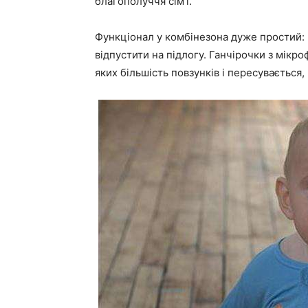
благополуччя сім’ї.
Функціонал у комбінезона дуже простий: ва
відпустити на підлогу. Ганчірочки з мікроф
яких більшість повзунків і пересувається