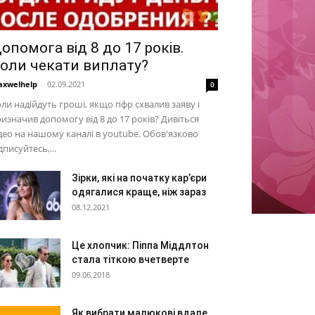
опомога від 8 до 17 років.
оли чекати виплату?
xwelhelp
-
02.09.2021
0
ли надійдуть гроші, якщо пфр схвалив заяву і
изначив допомогу від 8 до 17 років? Дивіться
део на нашому каналі в youtube. Обов'язково
дписуйтесь,...
Зірки, які на початку кар’єри
одягалися краще, ніж зараз
08.12.2021
Це хлопчик: Піппа Міддлтон
стала тіткою вчетверте
09.06.2018
Як вибрати малюкові вдале