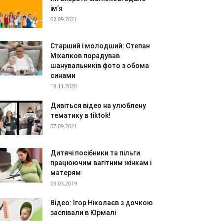
ім’я
02.09.2021
Старший і молодший: Степан
Міхалков порадував
шанувальників фото з обома
синами
18.11.2020
Дивіться відео на улюблену
тематику в tiktok!
07.09.2021
Дитячі посібники та пільги
працюючим вагітним жінкам і
матерям
09.03.2019
Відео: Ігор Ніколаєв з дочкою
заспівали в Юрмалі