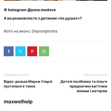
© Instagram @yana.medova
А ви розмовляєте з дитиною «по душах»?
Фото на анонс: Depositphotos
попередня стаття
наступна стаття
Відео: донька Мерєм Узерлі
Дитячі посібники та пільги
пустилася в танок
працюючим вагітним
жінкам і матерям
maxwelhelp