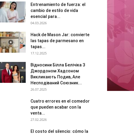
Entrenamiento de fuerza: el
cambio de estilo de vida
esencial para...
04.03.2026
Hack de Mason Jar: convierte
las tapas de parmesano en
tapas...
17.12.2025
Відносини Білла Белічіка З
Джордоном Хадсоном
Викликають Подив, Але
Несподіваний Союзник...
26.07.2025
Cuatro errores en el comedor
que pueden acabar con la
venta...
27.02.2026
El costo del silencio: cómo la