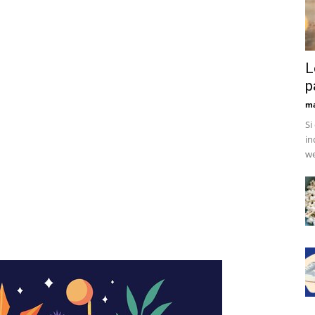
L
p
ma
Si
in
we