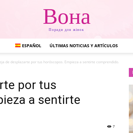
Вона
Поради для жінок
ESPAÑOL
ÚLTIMAS NOTICIAS Y ARTÍCULOS
eja de desplazarte por tus horóscopos. Empieza a sentirte comprendido.
rte por tus
eza a sentirte
7