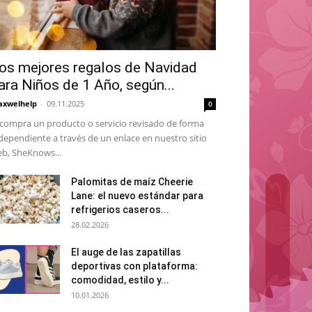
os mejores regalos de Navidad
ara Niños de 1 Año, según...
xwelhelp
-
09.11.2025
0
 compra un producto o servicio revisado de forma
dependiente a través de un enlace en nuestro sitio
b, SheKnows...
Palomitas de maíz Cheerie
Lane: el nuevo estándar para
refrigerios caseros...
28.02.2026
El auge de las zapatillas
deportivas con plataforma:
comodidad, estilo y...
10.01.2026