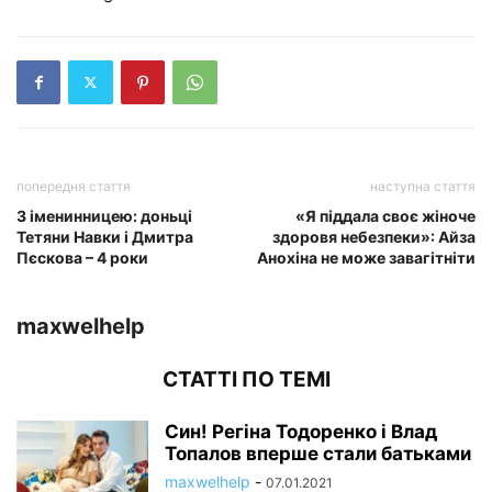
попередня стаття
наступна стаття
З іменинницею: доньці
«Я піддала своє жіноче
Тетяни Навки і Дмитра
здоровя небезпеки»: Айза
Пєскова – 4 роки
Анохіна не може завагітніти
maxwelhelp
СТАТТІ ПО ТЕМІ
Син! Регіна Тодоренко і Влад
Топалов вперше стали батьками
maxwelhelp
-
07.01.2021