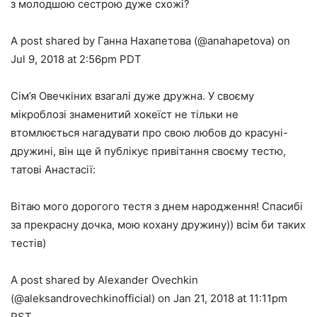
з молодшою сестрою дуже схожі?
A post shared by Ганна Нахапетова (@anahapetova) on
Jul 9, 2018 at 2:56pm PDT
Сім’я Овечкіних взагалі дуже дружна. У своєму
мікроблозі знаменитий хокеїст не тільки не
втомлюється нагадувати про свою любов до красуні-
дружині, він ще й публікує привітання своєму тестю,
татові Анастасії:
Вітаю мого дорогого тестя з днем народження! Спасибі
за прекрасну дочка, мою кохану дружину)) всім би таких
тестів)
A post shared by Alexander Ovechkin
(@aleksandrovechkinofficial) on Jan 21, 2018 at 11:11pm
PST