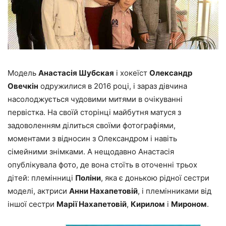
Модель
Анастасія Шубская
і хокеїст
Олександр
Овечкін
одружилися в 2016 році, і зараз дівчина
насолоджується чудовими митями в очікуванні
первістка. На своїй сторінці майбутня матуся з
задоволенням ділиться своїми фотографіями,
моментами з відносин з Олександром і навіть
сімейними знімками. А нещодавно Анастасія
опублікувала фото, де вона стоїть в оточенні трьох
дітей: племінниці
Поліни
, яка є донькою рідної сестри
моделі, актриси
Анни Нахапетовій
, і племінниками від
іншої сестри
Марії Нахапетовій
,
Кирилом
і
Мироном
.