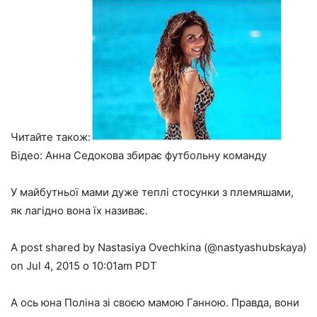
Читайте також:
Відео: Анна Седокова збирає футбольну команду
У майбутньої мами дуже теплі стосунки з племяшами,
як лагідно вона їх називає.
A post shared by Nastasiya Ovechkina (@nastyashubskaya)
on Jul 4, 2015 о 10:01am PDT
А ось юна Поліна зі своєю мамою Ганною. Правда, вони